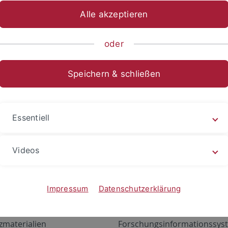
Alle akzeptieren
oder
Speichern & schließen
Essentiell
Videos
Angebote
Portale
zustand Netzwerk
ALMA
Impressum
Datenschutzerklärung
gen
Exchange Mail (OWA)
zmaterialien
Forschungsinformationssyst