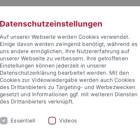
RACHE
UNI A-Z
KONTAKT
SUC
Datenschutzeinstellungen
Auf unserer Webseite werden Cookies verwendet.
Einige davon werden zwingend benötigt, während es
uns andere ermöglichen, Ihre Nutzererfahrung auf
unserer Webseite zu verbessern. Ihre getroffenen
TUDIUM
Einstellungen können jederzeit in unserer
FORSCHUNG
EINRICHTUNGE
Datenschutzerklärung bearbeitet werden. Mit den
Cookies zur Videowiedergabe werden auch Cookies
des Drittanbieters zu Targeting- und Werbezwecken
gesetzt und Informationen ggf. mit weiteren Diensten
des Drittanbieters verknüpft.
Essentiell
Videos
t an um sich anzumelden: