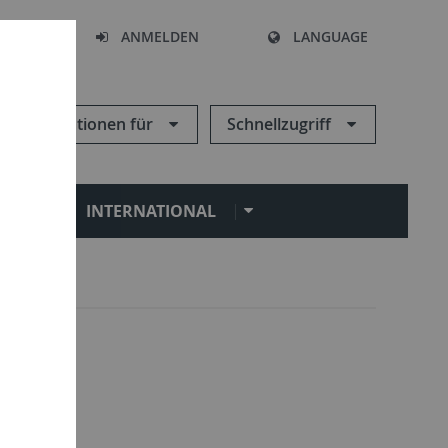
HEN
ANMELDEN
LANGUAGE
Informationen für
Schnellzugriff
N
INTERNATIONAL