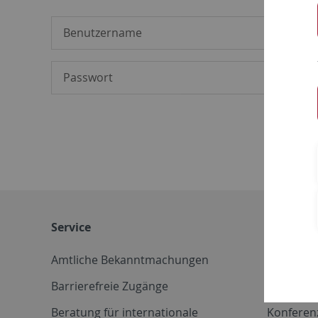
Service
Weitere 
Amtliche Bekanntmachungen
Betriebs
Barrierefreie Zugänge
CD-Vorla
Beratung für internationale
Konferen