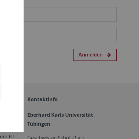
Anmelden
Kontaktinfo
Eberhard Karls Universität
Tübingen
em FIT
Geschwister-Scholl-Platz