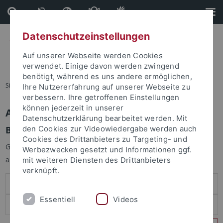
Direkt
Direkt
zum
zur
Inhalt
Fußleiste
Datenschutzeinstellungen
Auf unserer Webseite werden Cookies
verwendet. Einige davon werden zwingend
benötigt, während es uns andere ermöglichen,
Sie sind hier:
Startseite
Ihre Nutzererfahrung auf unserer Webseite zu
verbessern. Ihre getroffenen Einstellungen
können jederzeit in unserer
Anmelden
Datenschutzerklärung bearbeitet werden. Mit
Benutzeranmeldung
den Cookies zur Videowiedergabe werden auch
Cookies des Drittanbieters zu Targeting- und
Geben Sie Ihren Benutzernamen und Ihr Passwort an um sich
Werbezwecken gesetzt und Informationen ggf.
anzumelden:
mit weiteren Diensten des Drittanbieters
verknüpft.
Essentiell
Videos