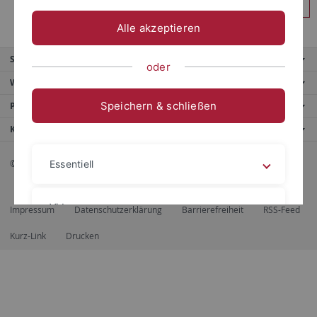
Anmelden
Alle akzeptieren
Service
oder
Weitere Angebote
Speichern & schließen
Portale
Kontaktinfo
© 2026 Eberhard Karls Universität Tübingen, Tübingen
Essentiell
Videos
Impressum
Datenschutzerklärung
Barrierefreiheit
RSS-Feed
Kurz-Link
Drucken
Impressum
Datenschutzerklärung