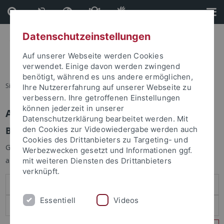
Direkt
Direkt
zum
zur
Inhalt
Fußleiste
Datenschutzeinstellungen
Auf unserer Webseite werden Cookies
verwendet. Einige davon werden zwingend
benötigt, während es uns andere ermöglichen,
Sie sind hier:
Startseite
Ihre Nutzererfahrung auf unserer Webseite zu
verbessern. Ihre getroffenen Einstellungen
können jederzeit in unserer
Anmelden
Datenschutzerklärung bearbeitet werden. Mit
Benutzeranmeldung
den Cookies zur Videowiedergabe werden auch
Cookies des Drittanbieters zu Targeting- und
Geben Sie Ihren Benutzernamen und Ihr Passwort an um sich
Werbezwecken gesetzt und Informationen ggf.
anzumelden:
mit weiteren Diensten des Drittanbieters
verknüpft.
Essentiell
Videos