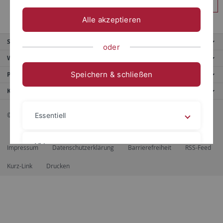
Anmelden
Alle akzeptieren
Service
oder
Weitere Angebote
Speichern & schließen
Portale
Kontaktinfo
© 2026 Eberhard Karls Universität Tübingen, Tübingen
Essentiell
Videos
Impressum
Datenschutzerklärung
Barrierefreiheit
RSS-Feed
Kurz-Link
Drucken
Impressum
Datenschutzerklärung