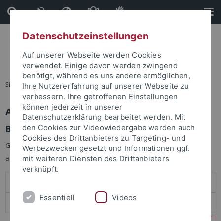
Direkt
Direkt
zum
zur
Inhalt
Fußleiste
Datenschutzeinstellungen
Auf unserer Webseite werden Cookies
verwendet. Einige davon werden zwingend
benötigt, während es uns andere ermöglichen,
Sie sind hier:
Startseite
Ihre Nutzererfahrung auf unserer Webseite zu
verbessern. Ihre getroffenen Einstellungen
können jederzeit in unserer
Anmelden
Datenschutzerklärung bearbeitet werden. Mit
Benutzeranmeldung
den Cookies zur Videowiedergabe werden auch
Cookies des Drittanbieters zu Targeting- und
Geben Sie Ihren Benutzernamen und Ihr Passwort an um sich
Werbezwecken gesetzt und Informationen ggf.
anzumelden:
mit weiteren Diensten des Drittanbieters
verknüpft.
Essentiell
Videos