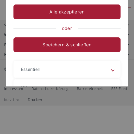
Anmelden
Alle akzeptieren
Service
oder
Weitere Angebote
Speichern & schließen
Portale
Kontaktinfo
© 2026 Eberhard Karls Universität Tübingen, Tübingen
Essentiell
Videos
Impressum
Datenschutzerklärung
Barrierefreiheit
RSS-Feed
Kurz-Link
Drucken
Impressum
Datenschutzerklärung