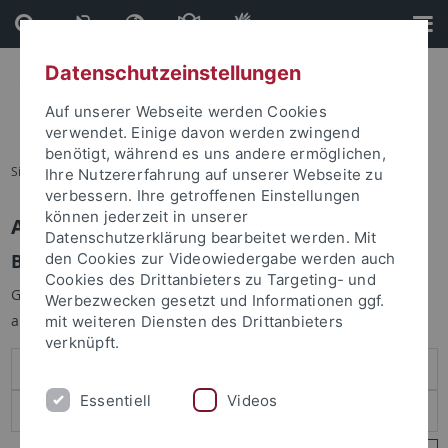
Direkt
Direkt
zum
zur
Inhalt
Fußleiste
Datenschutzeinstellungen
Auf unserer Webseite werden Cookies
verwendet. Einige davon werden zwingend
benötigt, während es uns andere ermöglichen,
Sie sind hier:
Startseite
Ihre Nutzererfahrung auf unserer Webseite zu
verbessern. Ihre getroffenen Einstellungen
können jederzeit in unserer
Anmelden
Datenschutzerklärung bearbeitet werden. Mit
Benutzeranmeldung
den Cookies zur Videowiedergabe werden auch
Cookies des Drittanbieters zu Targeting- und
Geben Sie Ihren Benutzernamen und Ihr Passwort an um sich
Werbezwecken gesetzt und Informationen ggf.
anzumelden:
mit weiteren Diensten des Drittanbieters
verknüpft.
Essentiell
Videos