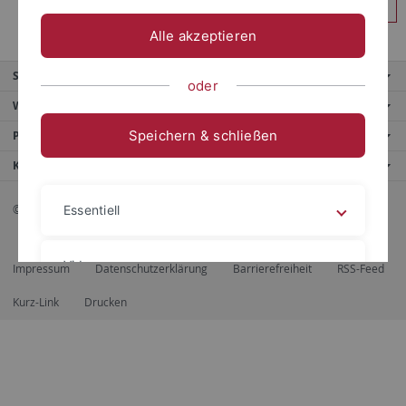
Anmelden
Alle akzeptieren
Service
oder
Weitere Angebote
Speichern & schließen
Portale
Kontaktinfo
© 2026 Eberhard Karls Universität Tübingen, Tübingen
Essentiell
Videos
Impressum
Datenschutzerklärung
Barrierefreiheit
RSS-Feed
Kurz-Link
Drucken
Impressum
Datenschutzerklärung