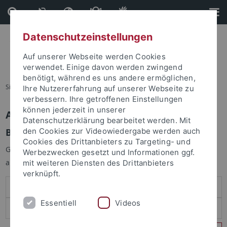
Direkt
Direkt
zum
zur
Inhalt
Fußleiste
Datenschutzeinstellungen
Auf unserer Webseite werden Cookies
verwendet. Einige davon werden zwingend
benötigt, während es uns andere ermöglichen,
Sie sind hier:
Startseite
Ihre Nutzererfahrung auf unserer Webseite zu
verbessern. Ihre getroffenen Einstellungen
können jederzeit in unserer
Anmelden
Datenschutzerklärung bearbeitet werden. Mit
Benutzeranmeldung
den Cookies zur Videowiedergabe werden auch
Cookies des Drittanbieters zu Targeting- und
Geben Sie Ihren Benutzernamen und Ihr Passwort an um sich
Werbezwecken gesetzt und Informationen ggf.
anzumelden:
mit weiteren Diensten des Drittanbieters
verknüpft.
Essentiell
Videos