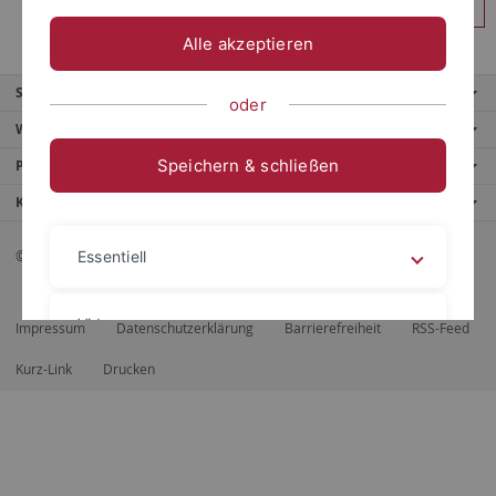
Anmelden
Alle akzeptieren
Service
oder
Weitere Angebote
Speichern & schließen
Portale
Kontaktinfo
© 2026 Eberhard Karls Universität Tübingen, Tübingen
Essentiell
Videos
Impressum
Datenschutzerklärung
Barrierefreiheit
RSS-Feed
Kurz-Link
Drucken
Impressum
Datenschutzerklärung