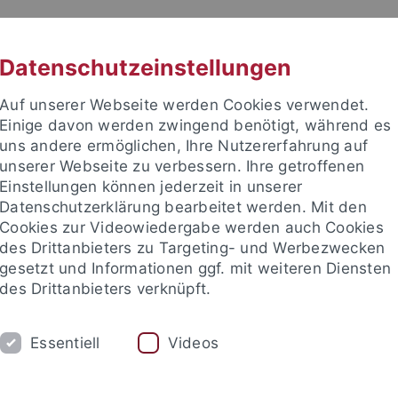
RACHE
UNI A-Z
KONTAKT
SUC
Datenschutzeinstellungen
Auf unserer Webseite werden Cookies verwendet.
Einige davon werden zwingend benötigt, während es
uns andere ermöglichen, Ihre Nutzererfahrung auf
unserer Webseite zu verbessern. Ihre getroffenen
TUDIUM
Einstellungen können jederzeit in unserer
FORSCHUNG
EINRICHTUNGE
Datenschutzerklärung bearbeitet werden. Mit den
Cookies zur Videowiedergabe werden auch Cookies
des Drittanbieters zu Targeting- und Werbezwecken
gesetzt und Informationen ggf. mit weiteren Diensten
des Drittanbieters verknüpft.
Essentiell
Videos
t an um sich anzumelden: