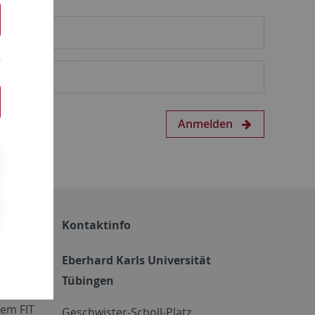
Anmelden
Kontaktinfo
Eberhard Karls Universität
Tübingen
em FIT
Geschwister-Scholl-Platz