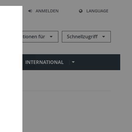
HEN
ANMELDEN
LANGUAGE
Informationen für
Schnellzugriff
N
INTERNATIONAL