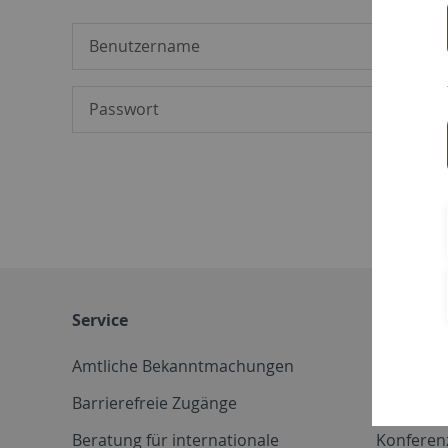
Service
Weitere 
Amtliche Bekanntmachungen
Betriebs
Barrierefreie Zugänge
CD-Vorla
Beratung für internationale
Konferen