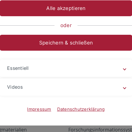
Alle akzeptieren
oder
Speichern & schließen
Essentiell
Videos
Angebote
Portale
zustand Netzwerk
ALMA
Impressum
Datenschutzerklärung
gen
Exchange Mail (OWA)
zmaterialien
Forschungsinformationssyst