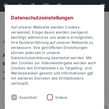
Direkt
Direkt
zum
zur
Inhalt
Fußleiste
Datenschutzeinstellungen
Auf unserer Webseite werden Cookies
verwendet. Einige davon werden zwingend
benötigt, während es uns andere ermöglichen,
Sie sind hier:
Startseite
Ihre Nutzererfahrung auf unserer Webseite zu
verbessern. Ihre getroffenen Einstellungen
können jederzeit in unserer
Anmelden
Datenschutzerklärung bearbeitet werden. Mit
Benutzeranmeldung
den Cookies zur Videowiedergabe werden auch
Cookies des Drittanbieters zu Targeting- und
Geben Sie Ihren Benutzernamen und Ihr Passwort an um sich
Werbezwecken gesetzt und Informationen ggf.
anzumelden:
mit weiteren Diensten des Drittanbieters
verknüpft.
Essentiell
Videos