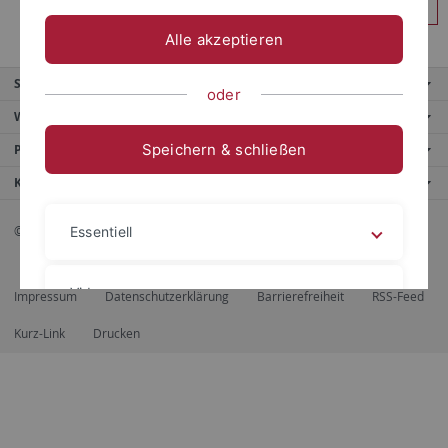
Anmelden
Alle akzeptieren
Service
oder
Weitere Angebote
Speichern & schließen
Portale
Kontaktinfo
© 2026 Eberhard Karls Universität Tübingen, Tübingen
Essentiell
Videos
Impressum
Datenschutzerklärung
Barrierefreiheit
RSS-Feed
Kurz-Link
Drucken
Impressum
Datenschutzerklärung