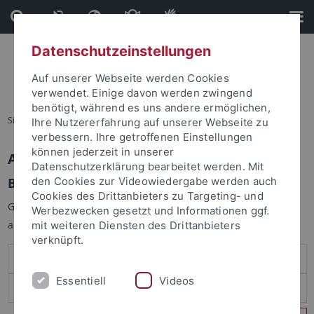
Direkt
Direkt
zum
zur
Inhalt
Fußleiste
Datenschutzeinstellungen
Auf unserer Webseite werden Cookies
verwendet. Einige davon werden zwingend
benötigt, während es uns andere ermöglichen,
Sie sind hier:
Startseite
Ihre Nutzererfahrung auf unserer Webseite zu
verbessern. Ihre getroffenen Einstellungen
können jederzeit in unserer
Anmelden
Datenschutzerklärung bearbeitet werden. Mit
Benutzeranmeldung
den Cookies zur Videowiedergabe werden auch
Cookies des Drittanbieters zu Targeting- und
Geben Sie Ihren Benutzernamen und Ihr Passwort an um sich
Werbezwecken gesetzt und Informationen ggf.
anzumelden:
mit weiteren Diensten des Drittanbieters
verknüpft.
Essentiell
Videos