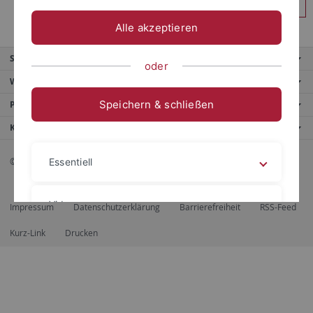
Anmelden
Alle akzeptieren
Service
oder
Weitere Angebote
Speichern & schließen
Portale
Kontaktinfo
© 2026 Eberhard Karls Universität Tübingen, Tübingen
Essentiell
Videos
Impressum
Datenschutzerklärung
Barrierefreiheit
RSS-Feed
Kurz-Link
Drucken
Impressum
Datenschutzerklärung