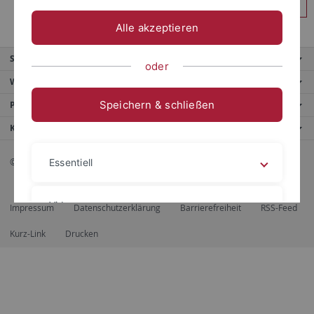
Anmelden
Alle akzeptieren
Service
oder
Weitere Angebote
Speichern & schließen
Portale
Kontaktinfo
© 2026 Eberhard Karls Universität Tübingen, Tübingen
Essentiell
Videos
Impressum
Datenschutzerklärung
Barrierefreiheit
RSS-Feed
Kurz-Link
Drucken
Impressum
Datenschutzerklärung