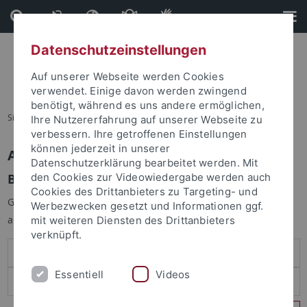
Direkt
Direkt
zum
zur
Inhalt
Fußleiste
Datenschutzeinstellungen
Auf unserer Webseite werden Cookies
verwendet. Einige davon werden zwingend
benötigt, während es uns andere ermöglichen,
Sie sind hier:
Startseite
Ihre Nutzererfahrung auf unserer Webseite zu
verbessern. Ihre getroffenen Einstellungen
können jederzeit in unserer
Anmelden
Datenschutzerklärung bearbeitet werden. Mit
Benutzeranmeldung
den Cookies zur Videowiedergabe werden auch
Cookies des Drittanbieters zu Targeting- und
Geben Sie Ihren Benutzernamen und Ihr Passwort an um sich
Werbezwecken gesetzt und Informationen ggf.
anzumelden:
mit weiteren Diensten des Drittanbieters
verknüpft.
Essentiell
Videos