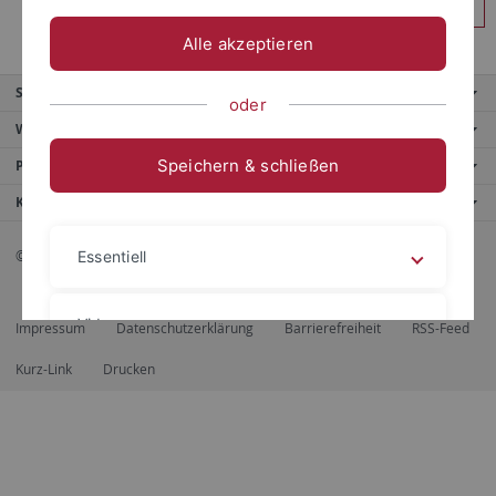
Anmelden
Alle akzeptieren
Service
oder
Weitere Angebote
Speichern & schließen
Portale
Kontaktinfo
© 2026 Eberhard Karls Universität Tübingen, Tübingen
Essentiell
Videos
Impressum
Datenschutzerklärung
Barrierefreiheit
RSS-Feed
Kurz-Link
Drucken
Impressum
Datenschutzerklärung