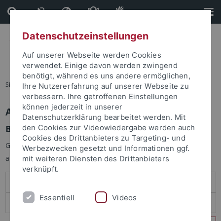
Direkt
Direkt
zum
zur
Inhalt
Fußleiste
Datenschutzeinstellungen
Auf unserer Webseite werden Cookies
verwendet. Einige davon werden zwingend
benötigt, während es uns andere ermöglichen,
Sie sind hier:
Startseite
Ihre Nutzererfahrung auf unserer Webseite zu
verbessern. Ihre getroffenen Einstellungen
können jederzeit in unserer
Anmelden
Datenschutzerklärung bearbeitet werden. Mit
Benutzeranmeldung
den Cookies zur Videowiedergabe werden auch
Cookies des Drittanbieters zu Targeting- und
Geben Sie Ihren Benutzernamen und Ihr Passwort an um sich
Werbezwecken gesetzt und Informationen ggf.
anzumelden:
mit weiteren Diensten des Drittanbieters
verknüpft.
Essentiell
Videos