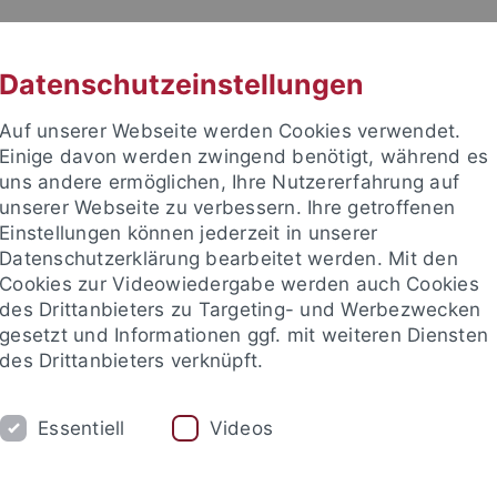
RACHE
UNI A-Z
KONTAKT
SUC
Datenschutzeinstellungen
Auf unserer Webseite werden Cookies verwendet.
Einige davon werden zwingend benötigt, während es
uns andere ermöglichen, Ihre Nutzererfahrung auf
unserer Webseite zu verbessern. Ihre getroffenen
TUDIUM
Einstellungen können jederzeit in unserer
FORSCHUNG
EINRICHTUNGE
Datenschutzerklärung bearbeitet werden. Mit den
Cookies zur Videowiedergabe werden auch Cookies
des Drittanbieters zu Targeting- und Werbezwecken
gesetzt und Informationen ggf. mit weiteren Diensten
des Drittanbieters verknüpft.
Essentiell
Videos
t an um sich anzumelden: