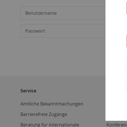
Service
Weitere 
Amtliche Bekanntmachungen
Betriebs
Barrierefreie Zugänge
CD-Vorla
Beratung für internationale
Konferen