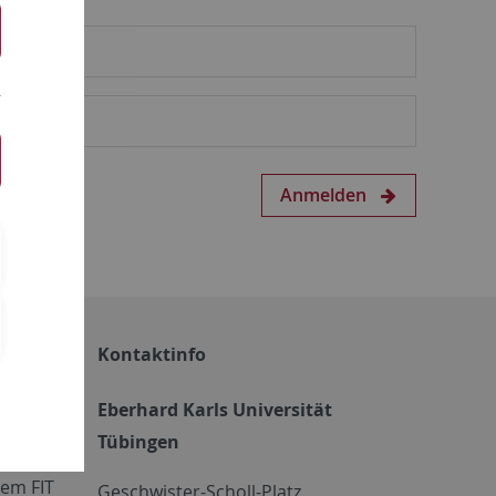
Anmelden
Kontaktinfo
Eberhard Karls Universität
Tübingen
em FIT
Geschwister-Scholl-Platz