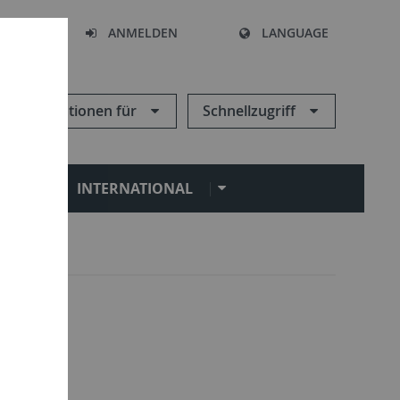
HEN
ANMELDEN
LANGUAGE
Informationen für
Schnellzugriff
N
INTERNATIONAL