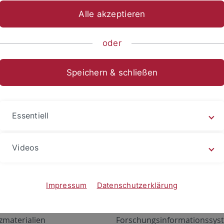
Alle akzeptieren
oder
Speichern & schließen
Essentiell
Videos
Angebote
Portale
zustand Netzwerk
ALMA
Impressum
Datenschutzerklärung
gen
Exchange Mail (OWA)
zmaterialien
Forschungsinformationssyst