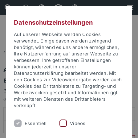
Direkt
Direkt
zum
zur
Inhalt
Fußleiste
Datenschutzeinstellungen
Auf unserer Webseite werden Cookies
verwendet. Einige davon werden zwingend
benötigt, während es uns andere ermöglichen,
Sie sind hier:
Startseite
Ihre Nutzererfahrung auf unserer Webseite zu
verbessern. Ihre getroffenen Einstellungen
können jederzeit in unserer
Anmelden
Datenschutzerklärung bearbeitet werden. Mit
Benutzeranmeldung
den Cookies zur Videowiedergabe werden auch
Cookies des Drittanbieters zu Targeting- und
Geben Sie Ihren Benutzernamen und Ihr Passwort an um sich
Werbezwecken gesetzt und Informationen ggf.
anzumelden:
mit weiteren Diensten des Drittanbieters
verknüpft.
Essentiell
Videos