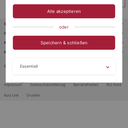
Anmelden
Alle akzeptieren
Service
oder
Weitere Angebote
Speichern & schließen
Portale
Kontaktinfo
© 2026 Eberhard Karls Universität Tübingen, Tübingen
Essentiell
Videos
Impressum
Datenschutzerklärung
Barrierefreiheit
RSS-Feed
Kurz-Link
Drucken
Impressum
Datenschutzerklärung