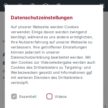
Direkt
Direkt
zum
zur
Inhalt
Fußleiste
Datenschutzeinstellungen
Auf unserer Webseite werden Cookies
verwendet. Einige davon werden zwingend
benötigt, während es uns andere ermöglichen,
Sie sind hier:
Startseite
Ihre Nutzererfahrung auf unserer Webseite zu
verbessern. Ihre getroffenen Einstellungen
können jederzeit in unserer
Anmelden
Datenschutzerklärung bearbeitet werden. Mit
Benutzeranmeldung
den Cookies zur Videowiedergabe werden auch
Cookies des Drittanbieters zu Targeting- und
Geben Sie Ihren Benutzernamen und Ihr Passwort an um sich
Werbezwecken gesetzt und Informationen ggf.
anzumelden:
mit weiteren Diensten des Drittanbieters
verknüpft.
Essentiell
Videos