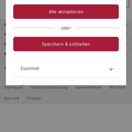
Anmelden
Alle akzeptieren
Service
oder
Weitere Angebote
Speichern & schließen
Portale
Kontaktinfo
© 2026 Eberhard Karls Universität Tübingen, Tübingen
Essentiell
Videos
Impressum
Datenschutzerklärung
Barrierefreiheit
RSS-Feed
Kurz-Link
Drucken
Impressum
Datenschutzerklärung