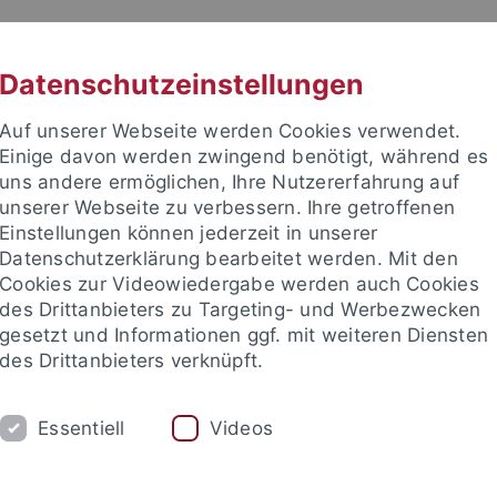
RACHE
UNI A-Z
KONTAKT
SUC
Datenschutzeinstellungen
Auf unserer Webseite werden Cookies verwendet.
Einige davon werden zwingend benötigt, während es
uns andere ermöglichen, Ihre Nutzererfahrung auf
unserer Webseite zu verbessern. Ihre getroffenen
TUDIUM
Einstellungen können jederzeit in unserer
FORSCHUNG
EINRICHTUNGE
Datenschutzerklärung bearbeitet werden. Mit den
Cookies zur Videowiedergabe werden auch Cookies
des Drittanbieters zu Targeting- und Werbezwecken
gesetzt und Informationen ggf. mit weiteren Diensten
des Drittanbieters verknüpft.
Essentiell
Videos
t an um sich anzumelden: