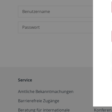
Service
Weitere 
Amtliche Bekanntmachungen
Betriebs
Barrierefreie Zugänge
CD-Vorla
Beratung für internationale
Konferen