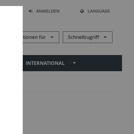
HEN
ANMELDEN
LANGUAGE
Informationen für
Schnellzugriff
N
INTERNATIONAL