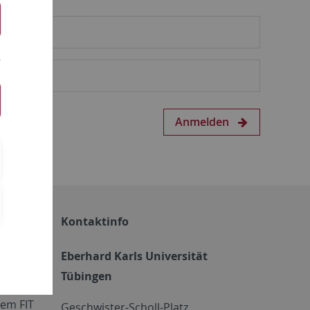
Anmelden
Kontaktinfo
Eberhard Karls Universität
Tübingen
em FIT
Geschwister-Scholl-Platz