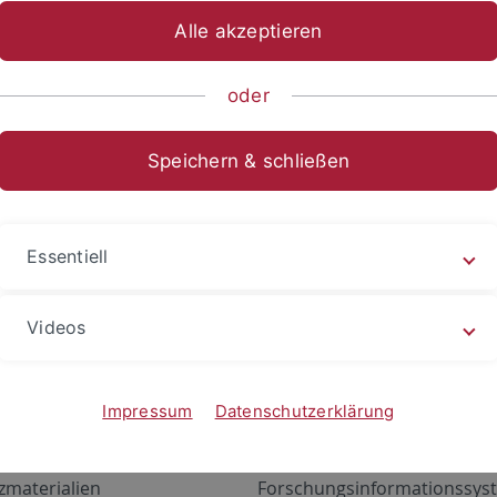
Alle akzeptieren
oder
Speichern & schließen
Essentiell
Videos
Angebote
Portale
zustand Netzwerk
ALMA
Impressum
Datenschutzerklärung
gen
Exchange Mail (OWA)
zmaterialien
Forschungsinformationssyst