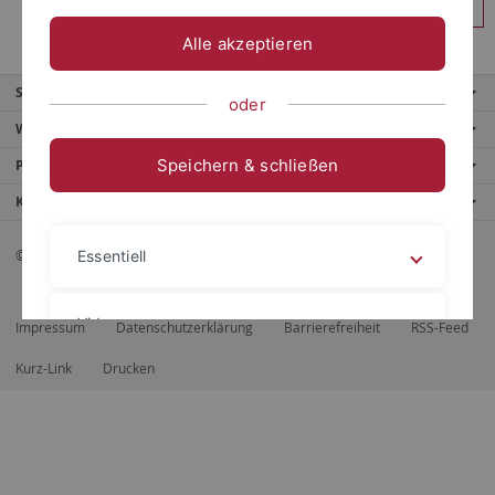
Anmelden
Alle akzeptieren
Service
oder
Weitere Angebote
Speichern & schließen
Portale
Kontaktinfo
© 2026 Eberhard Karls Universität Tübingen, Tübingen
Essentiell
Videos
Impressum
Datenschutzerklärung
Barrierefreiheit
RSS-Feed
Kurz-Link
Drucken
Impressum
Datenschutzerklärung