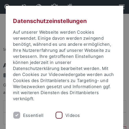
Direkt
Direkt
zum
zur
Inhalt
Fußleiste
Datenschutzeinstellungen
Auf unserer Webseite werden Cookies
verwendet. Einige davon werden zwingend
benötigt, während es uns andere ermöglichen,
Sie sind hier:
Startseite
Ihre Nutzererfahrung auf unserer Webseite zu
verbessern. Ihre getroffenen Einstellungen
können jederzeit in unserer
Anmelden
Datenschutzerklärung bearbeitet werden. Mit
Benutzeranmeldung
den Cookies zur Videowiedergabe werden auch
Cookies des Drittanbieters zu Targeting- und
Geben Sie Ihren Benutzernamen und Ihr Passwort an um sich
Werbezwecken gesetzt und Informationen ggf.
anzumelden:
mit weiteren Diensten des Drittanbieters
verknüpft.
Essentiell
Videos