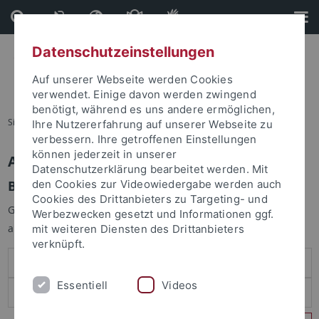
Direkt
Direkt
zum
zur
Inhalt
Fußleiste
Datenschutzeinstellungen
Auf unserer Webseite werden Cookies
verwendet. Einige davon werden zwingend
benötigt, während es uns andere ermöglichen,
Sie sind hier:
Startseite
Ihre Nutzererfahrung auf unserer Webseite zu
verbessern. Ihre getroffenen Einstellungen
können jederzeit in unserer
Anmelden
Datenschutzerklärung bearbeitet werden. Mit
Benutzeranmeldung
den Cookies zur Videowiedergabe werden auch
Cookies des Drittanbieters zu Targeting- und
Geben Sie Ihren Benutzernamen und Ihr Passwort an um sich
Werbezwecken gesetzt und Informationen ggf.
anzumelden:
mit weiteren Diensten des Drittanbieters
verknüpft.
Essentiell
Videos