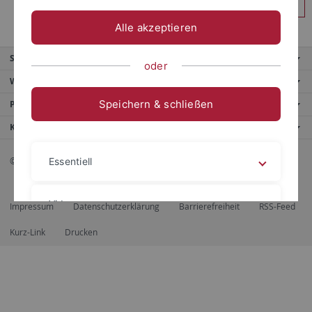
Anmelden
Alle akzeptieren
Service
oder
Weitere Angebote
Speichern & schließen
Portale
Kontaktinfo
© 2026 Eberhard Karls Universität Tübingen, Tübingen
Essentiell
Videos
Impressum
Datenschutzerklärung
Barrierefreiheit
RSS-Feed
Kurz-Link
Drucken
Impressum
Datenschutzerklärung