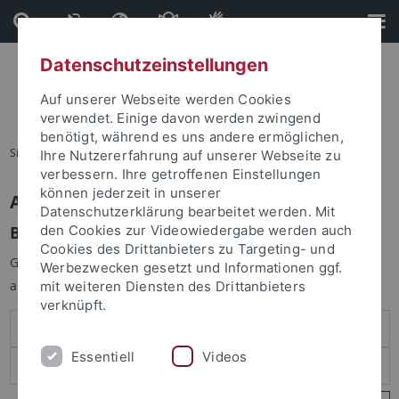
Direkt
Direkt
zum
zur
Inhalt
Fußleiste
Datenschutzeinstellungen
Auf unserer Webseite werden Cookies
verwendet. Einige davon werden zwingend
benötigt, während es uns andere ermöglichen,
Sie sind hier:
Startseite
Ihre Nutzererfahrung auf unserer Webseite zu
verbessern. Ihre getroffenen Einstellungen
können jederzeit in unserer
Anmelden
Datenschutzerklärung bearbeitet werden. Mit
Benutzeranmeldung
den Cookies zur Videowiedergabe werden auch
Cookies des Drittanbieters zu Targeting- und
Geben Sie Ihren Benutzernamen und Ihr Passwort an um sich
Werbezwecken gesetzt und Informationen ggf.
anzumelden:
mit weiteren Diensten des Drittanbieters
verknüpft.
Essentiell
Videos