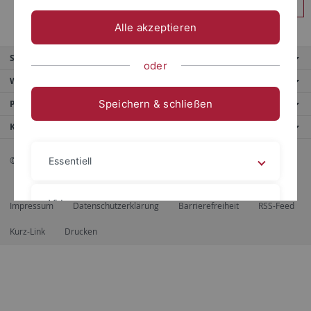
Anmelden
Alle akzeptieren
Service
oder
Weitere Angebote
Speichern & schließen
Portale
Kontaktinfo
© 2026 Eberhard Karls Universität Tübingen, Tübingen
Essentiell
Videos
Impressum
Datenschutzerklärung
Barrierefreiheit
RSS-Feed
Kurz-Link
Drucken
Impressum
Datenschutzerklärung