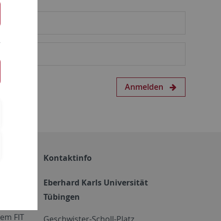
Anmelden
Kontaktinfo
Eberhard Karls Universität
Tübingen
em FIT
Geschwister-Scholl-Platz