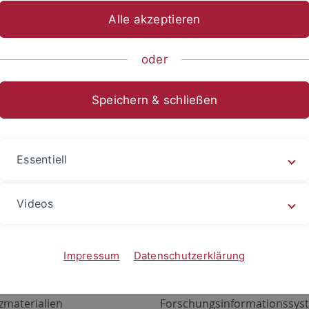
Alle akzeptieren
oder
Speichern & schließen
Essentiell
Videos
Angebote
Portale
zustand Netzwerk
ALMA
Impressum
Datenschutzerklärung
gen
Exchange Mail (OWA)
zmaterialien
Forschungsinformationssyst