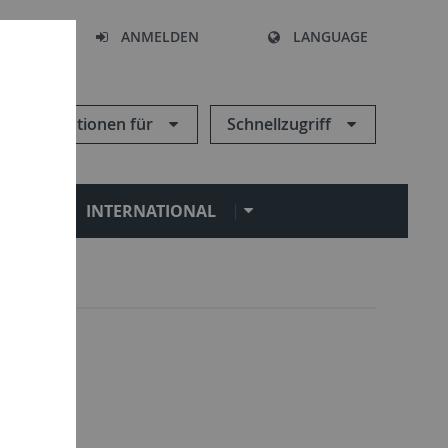
HEN
ANMELDEN
LANGUAGE
Informationen für
Schnellzugriff
N
INTERNATIONAL