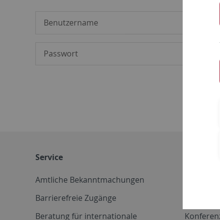
Service
Weitere 
Amtliche Bekanntmachungen
Betriebs
Barrierefreie Zugänge
CD-Vorla
Beratung für internationale
Konferen