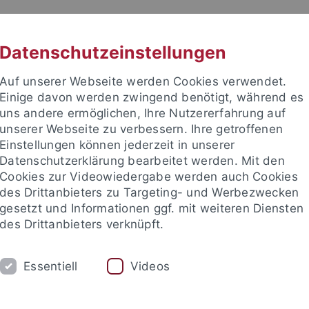
RACHE
UNI A-Z
KONTAKT
SUC
Datenschutzeinstellungen
Auf unserer Webseite werden Cookies verwendet.
Einige davon werden zwingend benötigt, während es
uns andere ermöglichen, Ihre Nutzererfahrung auf
unserer Webseite zu verbessern. Ihre getroffenen
TUDIUM
Einstellungen können jederzeit in unserer
FORSCHUNG
EINRICHTUNGE
Datenschutzerklärung bearbeitet werden. Mit den
Cookies zur Videowiedergabe werden auch Cookies
des Drittanbieters zu Targeting- und Werbezwecken
gesetzt und Informationen ggf. mit weiteren Diensten
des Drittanbieters verknüpft.
Essentiell
Videos
t an um sich anzumelden: