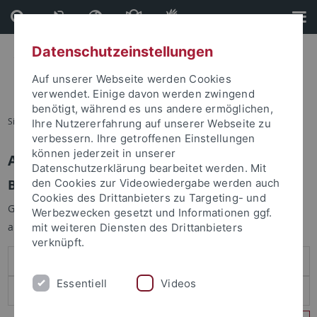
Direkt
Direkt
zum
zur
Inhalt
Fußleiste
Datenschutzeinstellungen
Auf unserer Webseite werden Cookies
verwendet. Einige davon werden zwingend
benötigt, während es uns andere ermöglichen,
Sie sind hier:
Startseite
Ihre Nutzererfahrung auf unserer Webseite zu
verbessern. Ihre getroffenen Einstellungen
können jederzeit in unserer
Anmelden
Datenschutzerklärung bearbeitet werden. Mit
Benutzeranmeldung
den Cookies zur Videowiedergabe werden auch
Cookies des Drittanbieters zu Targeting- und
Geben Sie Ihren Benutzernamen und Ihr Passwort an um sich
Werbezwecken gesetzt und Informationen ggf.
anzumelden:
mit weiteren Diensten des Drittanbieters
verknüpft.
Essentiell
Videos