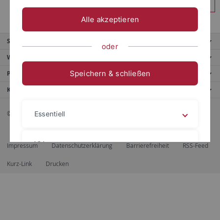
Anmelden
Alle akzeptieren
Service
oder
Weitere Angebote
Speichern & schließen
Portale
Kontaktinfo
© 2026 Eberhard Karls Universität Tübingen, Tübingen
Essentiell
Videos
Impressum
Datenschutzerklärung
Barrierefreiheit
RSS-Feed
Kurz-Link
Drucken
Impressum
Datenschutzerklärung