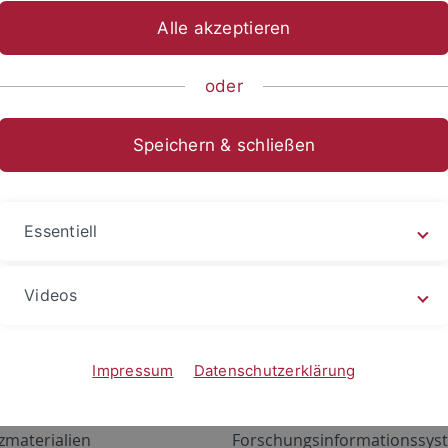
Alle akzeptieren
oder
Speichern & schließen
Essentiell
Videos
Angebote
Portale
zustand Netzwerk
ALMA
Impressum
Datenschutzerklärung
gen
Exchange Mail (OWA)
zmaterialien
Forschungsinformationssyst