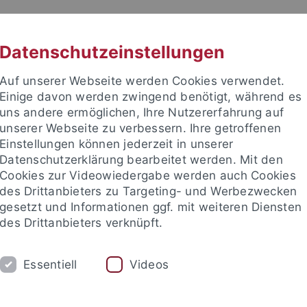
RACHE
UNI A-Z
KONTAKT
SUC
Datenschutzeinstellungen
Auf unserer Webseite werden Cookies verwendet.
Einige davon werden zwingend benötigt, während es
uns andere ermöglichen, Ihre Nutzererfahrung auf
unserer Webseite zu verbessern. Ihre getroffenen
TUDIUM
Einstellungen können jederzeit in unserer
FORSCHUNG
EINRICHTUNGE
Datenschutzerklärung bearbeitet werden. Mit den
Cookies zur Videowiedergabe werden auch Cookies
des Drittanbieters zu Targeting- und Werbezwecken
gesetzt und Informationen ggf. mit weiteren Diensten
des Drittanbieters verknüpft.
Essentiell
Videos
t an um sich anzumelden: