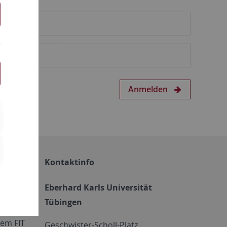
Anmelden
Kontaktinfo
Eberhard Karls Universität
Tübingen
em FIT
Geschwister-Scholl-Platz