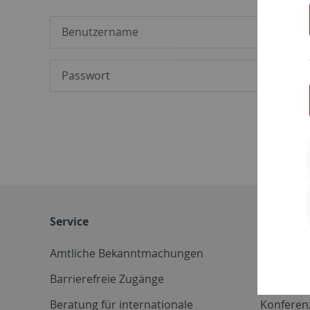
Service
Weitere 
Amtliche Bekanntmachungen
Betriebs
Barrierefreie Zugänge
CD-Vorla
Beratung für internationale
Konferen