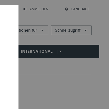
HEN
ANMELDEN
LANGUAGE
Informationen für
Schnellzugriff
N
INTERNATIONAL