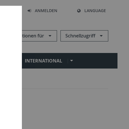
HEN
ANMELDEN
LANGUAGE
Informationen für
Schnellzugriff
N
INTERNATIONAL