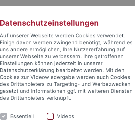
RACHE
UNI A-Z
KONTAKT
SUC
Datenschutzeinstellungen
Auf unserer Webseite werden Cookies verwendet.
Einige davon werden zwingend benötigt, während es
uns andere ermöglichen, Ihre Nutzererfahrung auf
unserer Webseite zu verbessern. Ihre getroffenen
TUDIUM
Einstellungen können jederzeit in unserer
FORSCHUNG
EINRICHTUNGE
Datenschutzerklärung bearbeitet werden. Mit den
Cookies zur Videowiedergabe werden auch Cookies
des Drittanbieters zu Targeting- und Werbezwecken
gesetzt und Informationen ggf. mit weiteren Diensten
des Drittanbieters verknüpft.
Essentiell
Videos
t an um sich anzumelden: