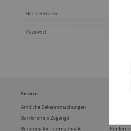
Service
Weitere 
Amtliche Bekanntmachungen
Betriebs
Barrierefreie Zugänge
CD-Vorla
Beratung für internationale
Konferen