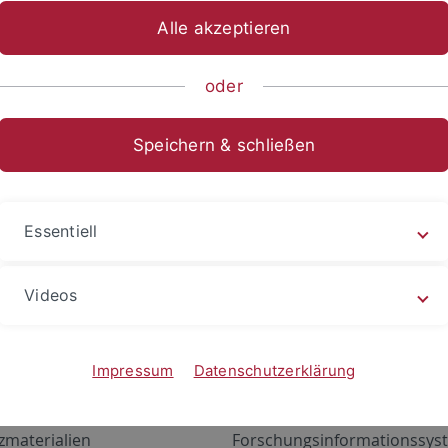
Alle akzeptieren
oder
Speichern & schließen
Essentiell
Videos
Angebote
Portale
zustand Netzwerk
ALMA
Impressum
Datenschutzerklärung
gen
Exchange Mail (OWA)
zmaterialien
Forschungsinformationssyst