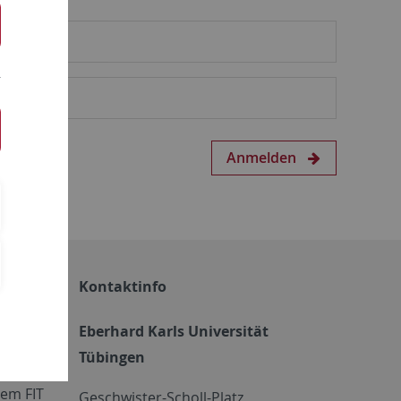
Anmelden
Kontaktinfo
Eberhard Karls Universität
Tübingen
em FIT
Geschwister-Scholl-Platz