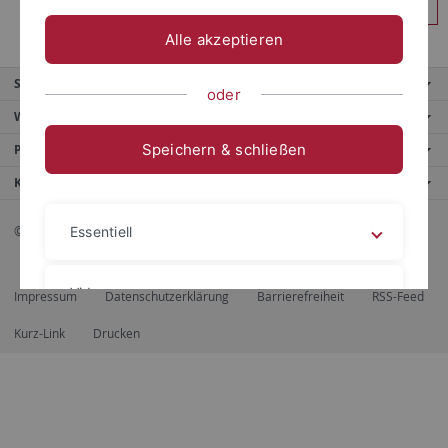
Anmelden
Alle akzeptieren
Service
oder
Weitere Angebote
Speichern & schließen
Portale
Kontaktinfo
© 2026 Eberhard Karls Universität Tübingen, Tübingen
Essentiell
Videos
Impressum
Datenschutzerklärung
Barrierefreiheit
RSS-Feed
Kurz-Link
Drucken
Impressum
Datenschutzerklärung