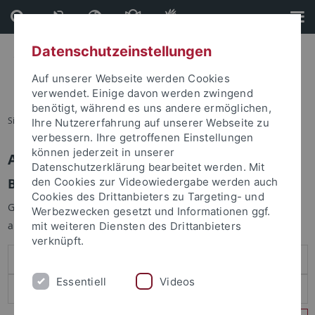
Direkt
Direkt
zum
zur
Inhalt
Fußleiste
Datenschutzeinstellungen
Auf unserer Webseite werden Cookies
verwendet. Einige davon werden zwingend
benötigt, während es uns andere ermöglichen,
Sie sind hier:
Startseite
Ihre Nutzererfahrung auf unserer Webseite zu
verbessern. Ihre getroffenen Einstellungen
können jederzeit in unserer
Anmelden
Datenschutzerklärung bearbeitet werden. Mit
Benutzeranmeldung
den Cookies zur Videowiedergabe werden auch
Cookies des Drittanbieters zu Targeting- und
Geben Sie Ihren Benutzernamen und Ihr Passwort an um sich
Werbezwecken gesetzt und Informationen ggf.
anzumelden:
mit weiteren Diensten des Drittanbieters
verknüpft.
Essentiell
Videos