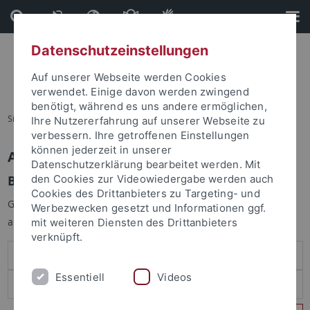
Direkt
Direkt
zum
zur
Inhalt
Fußleiste
Datenschutzeinstellungen
Auf unserer Webseite werden Cookies
verwendet. Einige davon werden zwingend
benötigt, während es uns andere ermöglichen,
Sie sind hier:
Startseite
Ihre Nutzererfahrung auf unserer Webseite zu
verbessern. Ihre getroffenen Einstellungen
können jederzeit in unserer
Anmelden
Datenschutzerklärung bearbeitet werden. Mit
Benutzeranmeldung
den Cookies zur Videowiedergabe werden auch
Cookies des Drittanbieters zu Targeting- und
Geben Sie Ihren Benutzernamen und Ihr Passwort an um sich
Werbezwecken gesetzt und Informationen ggf.
anzumelden:
mit weiteren Diensten des Drittanbieters
verknüpft.
Essentiell
Videos