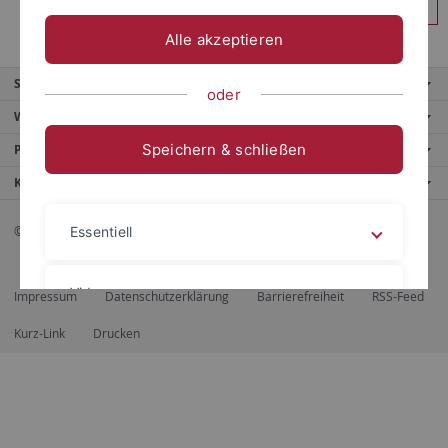
Anmelden
Alle akzeptieren
Service
oder
Weitere Angebote
Speichern & schließen
Portale
Kontaktinfo
© 2026 Eberhard Karls Universität Tübingen, Tübingen
Essentiell
Videos
Impressum
Datenschutzerklärung
Barrierefreiheit
RSS-Feed
Kurz-Link
Drucken
Impressum
Datenschutzerklärung