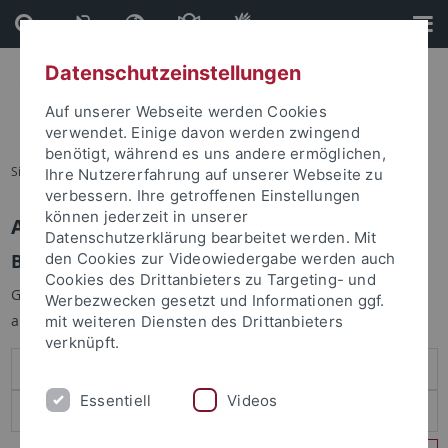
Direkt
Direkt
zum
zur
Inhalt
Fußleiste
Datenschutzeinstellungen
Auf unserer Webseite werden Cookies
verwendet. Einige davon werden zwingend
benötigt, während es uns andere ermöglichen,
Sie sind hier:
Startseite
Ihre Nutzererfahrung auf unserer Webseite zu
verbessern. Ihre getroffenen Einstellungen
können jederzeit in unserer
Anmelden
Datenschutzerklärung bearbeitet werden. Mit
Benutzeranmeldung
den Cookies zur Videowiedergabe werden auch
Cookies des Drittanbieters zu Targeting- und
Geben Sie Ihren Benutzernamen und Ihr Passwort an um sich
Werbezwecken gesetzt und Informationen ggf.
anzumelden:
mit weiteren Diensten des Drittanbieters
verknüpft.
Essentiell
Videos