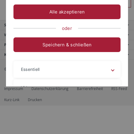
Anmelden
Alle akzeptieren
Service
oder
Weitere Angebote
Speichern & schließen
Portale
Kontaktinfo
© 2026 Eberhard Karls Universität Tübingen, Tübingen
Essentiell
Videos
Impressum
Datenschutzerklärung
Barrierefreiheit
RSS-Feed
Kurz-Link
Drucken
Impressum
Datenschutzerklärung