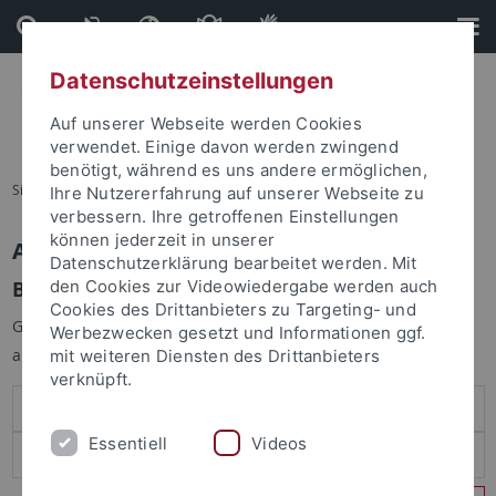
Direkt
Direkt
zum
zur
Inhalt
Fußleiste
Datenschutzeinstellungen
Auf unserer Webseite werden Cookies
verwendet. Einige davon werden zwingend
benötigt, während es uns andere ermöglichen,
Sie sind hier:
Startseite
Ihre Nutzererfahrung auf unserer Webseite zu
verbessern. Ihre getroffenen Einstellungen
können jederzeit in unserer
Anmelden
Datenschutzerklärung bearbeitet werden. Mit
Benutzeranmeldung
den Cookies zur Videowiedergabe werden auch
Cookies des Drittanbieters zu Targeting- und
Geben Sie Ihren Benutzernamen und Ihr Passwort an um sich
Werbezwecken gesetzt und Informationen ggf.
anzumelden:
mit weiteren Diensten des Drittanbieters
verknüpft.
Essentiell
Videos