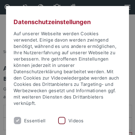
Direkt
Direkt
zum
zur
Inhalt
Fußleiste
Datenschutzeinstellungen
Auf unserer Webseite werden Cookies
verwendet. Einige davon werden zwingend
benötigt, während es uns andere ermöglichen,
Sie sind hier:
Startseite
Ihre Nutzererfahrung auf unserer Webseite zu
verbessern. Ihre getroffenen Einstellungen
können jederzeit in unserer
Anmelden
Datenschutzerklärung bearbeitet werden. Mit
Benutzeranmeldung
den Cookies zur Videowiedergabe werden auch
Cookies des Drittanbieters zu Targeting- und
Geben Sie Ihren Benutzernamen und Ihr Passwort an um sich
Werbezwecken gesetzt und Informationen ggf.
anzumelden:
mit weiteren Diensten des Drittanbieters
verknüpft.
Essentiell
Videos