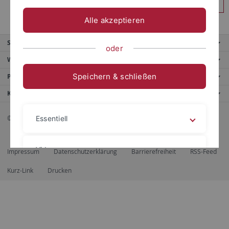
Anmelden
Alle akzeptieren
Service
oder
Weitere Angebote
Speichern & schließen
Portale
Kontaktinfo
© 2026 Eberhard Karls Universität Tübingen, Tübingen
Essentiell
Videos
Impressum
Datenschutzerklärung
Barrierefreiheit
RSS-Feed
Kurz-Link
Drucken
Impressum
Datenschutzerklärung