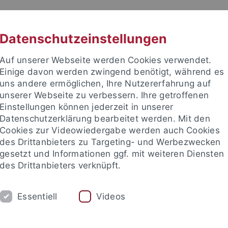
RACHE
UNI A-Z
KONTAKT
SUC
Datenschutzeinstellungen
Auf unserer Webseite werden Cookies verwendet.
Einige davon werden zwingend benötigt, während es
uns andere ermöglichen, Ihre Nutzererfahrung auf
unserer Webseite zu verbessern. Ihre getroffenen
TUDIUM
Einstellungen können jederzeit in unserer
FORSCHUNG
EINRICHTUNGE
Datenschutzerklärung bearbeitet werden. Mit den
Cookies zur Videowiedergabe werden auch Cookies
des Drittanbieters zu Targeting- und Werbezwecken
gesetzt und Informationen ggf. mit weiteren Diensten
des Drittanbieters verknüpft.
Essentiell
Videos
t an um sich anzumelden: