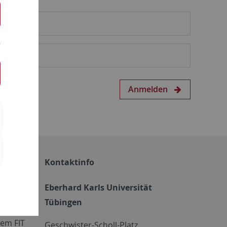
Anmelden
Kontaktinfo
Eberhard Karls Universität
Tübingen
em FIT
Geschwister-Scholl-Platz