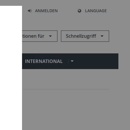
HEN
ANMELDEN
LANGUAGE
Informationen für
Schnellzugriff
N
INTERNATIONAL