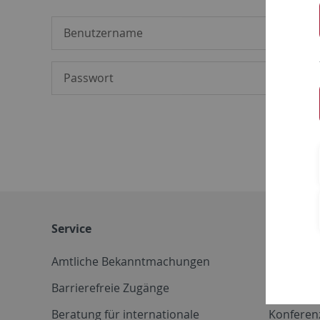
Service
Weitere 
Amtliche Bekanntmachungen
Betriebs
Barrierefreie Zugänge
CD-Vorla
Beratung für internationale
Konferen