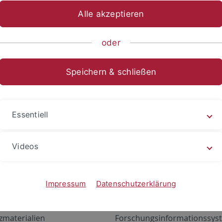
Alle akzeptieren
oder
Speichern & schließen
Essentiell
Videos
Angebote
Portale
zustand Netzwerk
ALMA
Impressum
Datenschutzerklärung
gen
Exchange Mail (OWA)
zmaterialien
Forschungsinformationssyst