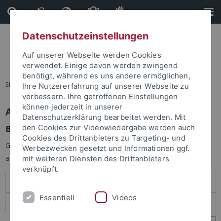
Direkt
Direkt
zum
zur
Inhalt
Fußleiste
Datenschutzeinstellungen
Auf unserer Webseite werden Cookies
verwendet. Einige davon werden zwingend
benötigt, während es uns andere ermöglichen,
Sie sind hier:
Startseite
Ihre Nutzererfahrung auf unserer Webseite zu
verbessern. Ihre getroffenen Einstellungen
können jederzeit in unserer
Anmelden
Datenschutzerklärung bearbeitet werden. Mit
Benutzeranmeldung
den Cookies zur Videowiedergabe werden auch
Cookies des Drittanbieters zu Targeting- und
Geben Sie Ihren Benutzernamen und Ihr Passwort an um sich
Werbezwecken gesetzt und Informationen ggf.
anzumelden:
mit weiteren Diensten des Drittanbieters
verknüpft.
Essentiell
Videos