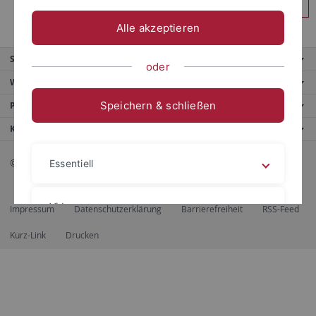
Anmelden
Alle akzeptieren
Service
oder
Weitere Angebote
Speichern & schließen
Portale
Kontaktinfo
© 2026 Eberhard Karls Universität Tübingen, Tübingen
Essentiell
Videos
Impressum
Datenschutzerklärung
Barrierefreiheit
RSS-Feed
Kurz-Link
Drucken
Impressum
Datenschutzerklärung