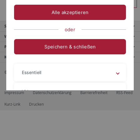
Anmelden
Alle akzeptieren
Service
oder
Weitere Angebote
Speichern & schließen
Portale
Kontaktinfo
© 2026 Eberhard Karls Universität Tübingen, Tübingen
Essentiell
Videos
Impressum
Datenschutzerklärung
Barrierefreiheit
RSS-Feed
Kurz-Link
Drucken
Impressum
Datenschutzerklärung