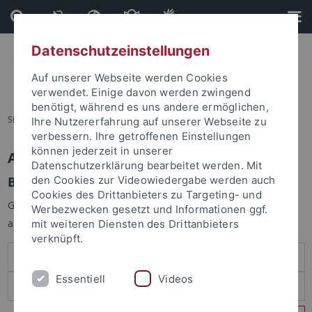
Direkt
Direkt
zum
zur
Inhalt
Fußleiste
Datenschutzeinstellungen
Auf unserer Webseite werden Cookies
verwendet. Einige davon werden zwingend
benötigt, während es uns andere ermöglichen,
Sie sind hier:
Startseite
Ihre Nutzererfahrung auf unserer Webseite zu
verbessern. Ihre getroffenen Einstellungen
können jederzeit in unserer
Anmelden
Datenschutzerklärung bearbeitet werden. Mit
Benutzeranmeldung
den Cookies zur Videowiedergabe werden auch
Cookies des Drittanbieters zu Targeting- und
Geben Sie Ihren Benutzernamen und Ihr Passwort an um sich
Werbezwecken gesetzt und Informationen ggf.
anzumelden:
mit weiteren Diensten des Drittanbieters
verknüpft.
Essentiell
Videos