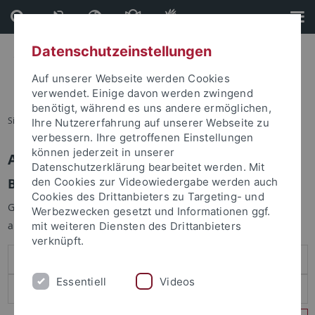
Direkt
Direkt
zum
zur
Inhalt
Fußleiste
Datenschutzeinstellungen
Auf unserer Webseite werden Cookies
verwendet. Einige davon werden zwingend
benötigt, während es uns andere ermöglichen,
Sie sind hier:
Startseite
Ihre Nutzererfahrung auf unserer Webseite zu
verbessern. Ihre getroffenen Einstellungen
können jederzeit in unserer
Anmelden
Datenschutzerklärung bearbeitet werden. Mit
Benutzeranmeldung
den Cookies zur Videowiedergabe werden auch
Cookies des Drittanbieters zu Targeting- und
Geben Sie Ihren Benutzernamen und Ihr Passwort an um sich
Werbezwecken gesetzt und Informationen ggf.
anzumelden:
mit weiteren Diensten des Drittanbieters
verknüpft.
Essentiell
Videos