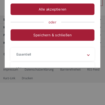
Anmelden
Alle akzeptieren
Service
oder
Weitere Angebote
Speichern & schließen
Portale
Kontaktinfo
© 2026 Eberhard Karls Universität Tübingen, Tübingen
Essentiell
Videos
Impressum
Datenschutzerklärung
Barrierefreiheit
RSS-Feed
Kurz-Link
Drucken
Impressum
Datenschutzerklärung