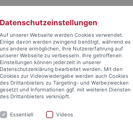
RACHE
UNI A-Z
KONTAKT
SUC
Datenschutzeinstellungen
Auf unserer Webseite werden Cookies verwendet.
Einige davon werden zwingend benötigt, während es
uns andere ermöglichen, Ihre Nutzererfahrung auf
unserer Webseite zu verbessern. Ihre getroffenen
TUDIUM
Einstellungen können jederzeit in unserer
FORSCHUNG
EINRICHTUNGE
Datenschutzerklärung bearbeitet werden. Mit den
Cookies zur Videowiedergabe werden auch Cookies
des Drittanbieters zu Targeting- und Werbezwecken
gesetzt und Informationen ggf. mit weiteren Diensten
des Drittanbieters verknüpft.
Essentiell
Videos
t an um sich anzumelden: