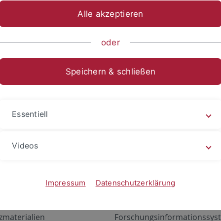
Alle akzeptieren
oder
Speichern & schließen
Essentiell
Videos
Angebote
Portale
zustand Netzwerk
ALMA
Impressum
Datenschutzerklärung
gen
Exchange Mail (OWA)
zmaterialien
Forschungsinformationssyst