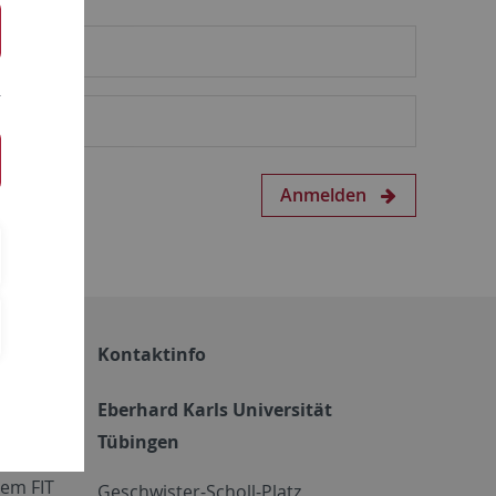
Anmelden
Kontaktinfo
Eberhard Karls Universität
Tübingen
em FIT
Geschwister-Scholl-Platz