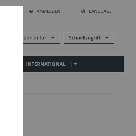
HEN
ANMELDEN
LANGUAGE
Informationen für
Schnellzugriff
N
INTERNATIONAL