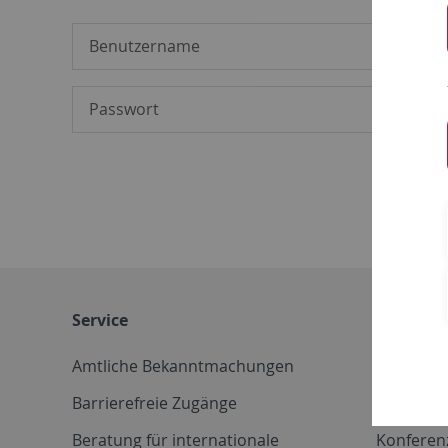
Service
Weitere 
Amtliche Bekanntmachungen
Betriebs
Barrierefreie Zugänge
CD-Vorla
Beratung für internationale
Konferen