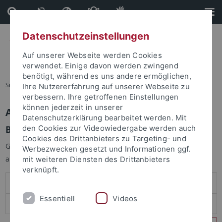
Direkt
Direkt
zum
zur
Inhalt
Fußleiste
Datenschutzeinstellungen
Auf unserer Webseite werden Cookies
verwendet. Einige davon werden zwingend
benötigt, während es uns andere ermöglichen,
Sie sind hier:
Startseite
Ihre Nutzererfahrung auf unserer Webseite zu
verbessern. Ihre getroffenen Einstellungen
können jederzeit in unserer
Anmelden
Datenschutzerklärung bearbeitet werden. Mit
Benutzeranmeldung
den Cookies zur Videowiedergabe werden auch
Cookies des Drittanbieters zu Targeting- und
Geben Sie Ihren Benutzernamen und Ihr Passwort an um sich
Werbezwecken gesetzt und Informationen ggf.
anzumelden:
mit weiteren Diensten des Drittanbieters
verknüpft.
Essentiell
Videos