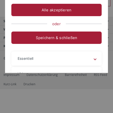
Anmelden
Alle akzeptieren
Service
oder
Weitere Angebote
Speichern & schließen
Portale
Kontaktinfo
© 2026 Eberhard Karls Universität Tübingen, Tübingen
Essentiell
Videos
Impressum
Datenschutzerklärung
Barrierefreiheit
RSS-Feed
Kurz-Link
Drucken
Impressum
Datenschutzerklärung