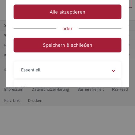
Anmelden
Alle akzeptieren
Service
oder
Weitere Angebote
Speichern & schließen
Portale
Kontaktinfo
© 2026 Eberhard Karls Universität Tübingen, Tübingen
Essentiell
Videos
Impressum
Datenschutzerklärung
Barrierefreiheit
RSS-Feed
Kurz-Link
Drucken
Impressum
Datenschutzerklärung