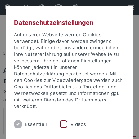
Direkt
Direkt
zum
zur
Inhalt
Fußleiste
Datenschutzeinstellungen
Auf unserer Webseite werden Cookies
verwendet. Einige davon werden zwingend
benötigt, während es uns andere ermöglichen,
Sie sind hier:
Startseite
Ihre Nutzererfahrung auf unserer Webseite zu
verbessern. Ihre getroffenen Einstellungen
können jederzeit in unserer
Anmelden
Datenschutzerklärung bearbeitet werden. Mit
Benutzeranmeldung
den Cookies zur Videowiedergabe werden auch
Cookies des Drittanbieters zu Targeting- und
Geben Sie Ihren Benutzernamen und Ihr Passwort an um sich
Werbezwecken gesetzt und Informationen ggf.
anzumelden:
mit weiteren Diensten des Drittanbieters
verknüpft.
Essentiell
Videos