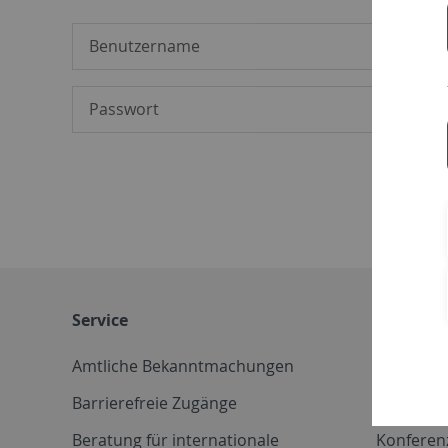
Service
Weitere 
Amtliche Bekanntmachungen
Betriebs
Barrierefreie Zugänge
CD-Vorla
Beratung für internationale
Konferen