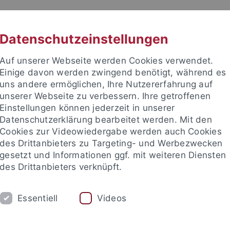
RACHE
UNI A-Z
KONTAKT
SUC
Datenschutzeinstellungen
Auf unserer Webseite werden Cookies verwendet.
Einige davon werden zwingend benötigt, während es
uns andere ermöglichen, Ihre Nutzererfahrung auf
unserer Webseite zu verbessern. Ihre getroffenen
TUDIUM
Einstellungen können jederzeit in unserer
FORSCHUNG
EINRICHTUNGE
Datenschutzerklärung bearbeitet werden. Mit den
Cookies zur Videowiedergabe werden auch Cookies
des Drittanbieters zu Targeting- und Werbezwecken
gesetzt und Informationen ggf. mit weiteren Diensten
des Drittanbieters verknüpft.
Essentiell
Videos
t an um sich anzumelden: