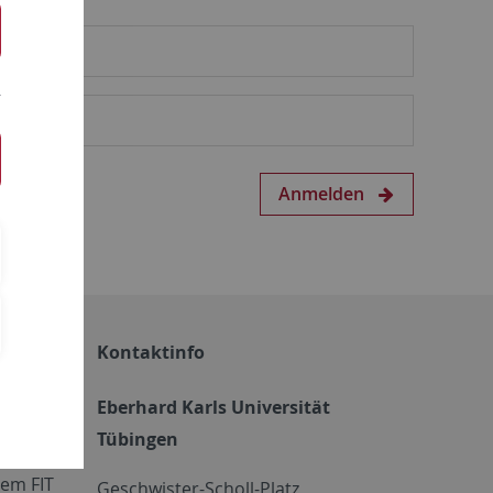
Anmelden
Kontaktinfo
Eberhard Karls Universität
Tübingen
em FIT
Geschwister-Scholl-Platz