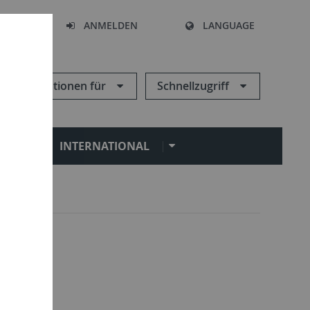
HEN
ANMELDEN
LANGUAGE
Informationen für
Schnellzugriff
N
INTERNATIONAL