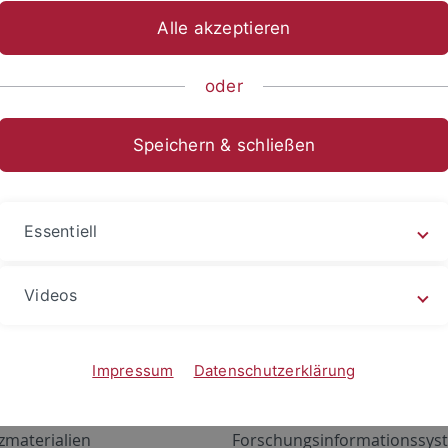
Alle akzeptieren
oder
Speichern & schließen
Essentiell
Videos
Angebote
Portale
zustand Netzwerk
ALMA
Impressum
Datenschutzerklärung
gen
Exchange Mail (OWA)
zmaterialien
Forschungsinformationssyst