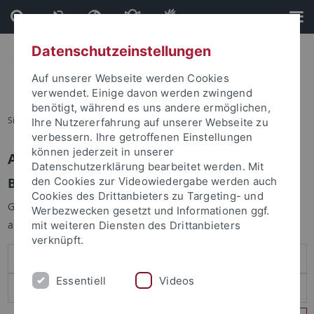
Direkt
Direkt
zum
zur
Inhalt
Fußleiste
Datenschutzeinstellungen
Auf unserer Webseite werden Cookies
verwendet. Einige davon werden zwingend
benötigt, während es uns andere ermöglichen,
Sie sind hier:
Startseite
Ihre Nutzererfahrung auf unserer Webseite zu
verbessern. Ihre getroffenen Einstellungen
können jederzeit in unserer
Anmelden
Datenschutzerklärung bearbeitet werden. Mit
Benutzeranmeldung
den Cookies zur Videowiedergabe werden auch
Cookies des Drittanbieters zu Targeting- und
Geben Sie Ihren Benutzernamen und Ihr Passwort an um sich
Werbezwecken gesetzt und Informationen ggf.
anzumelden:
mit weiteren Diensten des Drittanbieters
verknüpft.
Essentiell
Videos