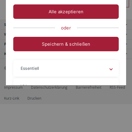
Anmelden
Alle akzeptieren
Service
oder
Weitere Angebote
Speichern & schließen
Portale
Kontaktinfo
© 2026 Eberhard Karls Universität Tübingen, Tübingen
Essentiell
Videos
Impressum
Datenschutzerklärung
Barrierefreiheit
RSS-Feed
Kurz-Link
Drucken
Impressum
Datenschutzerklärung