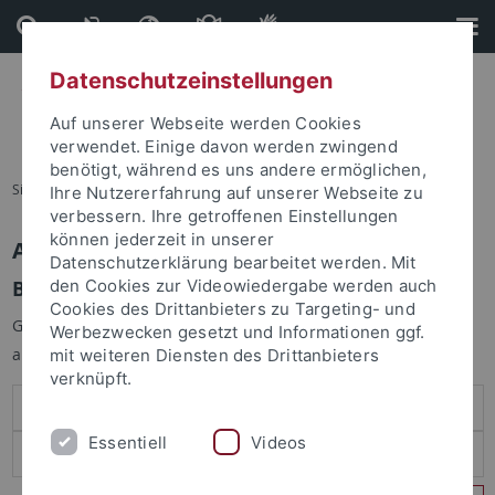
Direkt
Direkt
zum
zur
Inhalt
Fußleiste
Datenschutzeinstellungen
Auf unserer Webseite werden Cookies
verwendet. Einige davon werden zwingend
benötigt, während es uns andere ermöglichen,
Sie sind hier:
Startseite
Ihre Nutzererfahrung auf unserer Webseite zu
verbessern. Ihre getroffenen Einstellungen
können jederzeit in unserer
Anmelden
Datenschutzerklärung bearbeitet werden. Mit
Benutzeranmeldung
den Cookies zur Videowiedergabe werden auch
Cookies des Drittanbieters zu Targeting- und
Geben Sie Ihren Benutzernamen und Ihr Passwort an um sich
Werbezwecken gesetzt und Informationen ggf.
anzumelden:
mit weiteren Diensten des Drittanbieters
verknüpft.
Essentiell
Videos