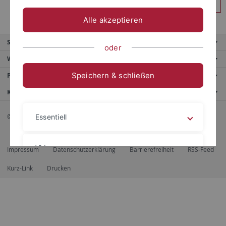
Anmelden
Alle akzeptieren
Service
oder
Weitere Angebote
Speichern & schließen
Portale
Kontaktinfo
© 2026 Eberhard Karls Universität Tübingen, Tübingen
Essentiell
Videos
Impressum
Datenschutzerklärung
Barrierefreiheit
RSS-Feed
Kurz-Link
Drucken
Impressum
Datenschutzerklärung