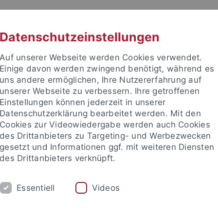
RACHE
UNI A-Z
KONTAKT
SUC
Datenschutzeinstellungen
Auf unserer Webseite werden Cookies verwendet.
Einige davon werden zwingend benötigt, während es
uns andere ermöglichen, Ihre Nutzererfahrung auf
unserer Webseite zu verbessern. Ihre getroffenen
TUDIUM
Einstellungen können jederzeit in unserer
FORSCHUNG
EINRICHTUNGE
Datenschutzerklärung bearbeitet werden. Mit den
Cookies zur Videowiedergabe werden auch Cookies
des Drittanbieters zu Targeting- und Werbezwecken
gesetzt und Informationen ggf. mit weiteren Diensten
des Drittanbieters verknüpft.
Essentiell
Videos
t an um sich anzumelden: