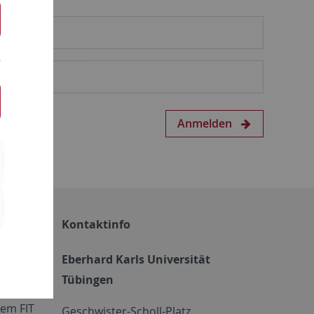
Anmelden
Kontaktinfo
Eberhard Karls Universität
Tübingen
em FIT
Geschwister-Scholl-Platz