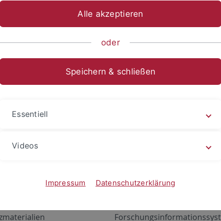
Alle akzeptieren
oder
Speichern & schließen
Essentiell
Videos
Angebote
Portale
zustand Netzwerk
ALMA
Impressum
Datenschutzerklärung
gen
Exchange Mail (OWA)
zmaterialien
Forschungsinformationssyst