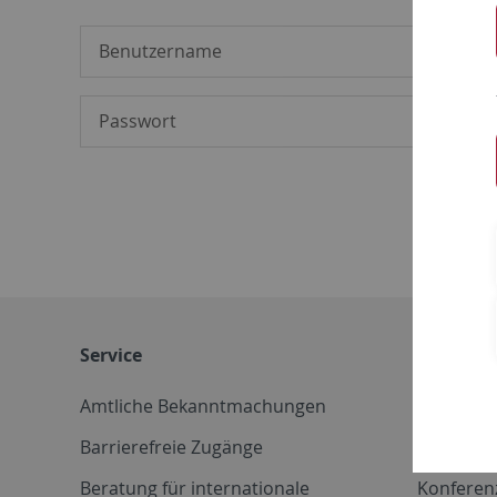
Service
Weitere 
Amtliche Bekanntmachungen
Betriebs
Barrierefreie Zugänge
CD-Vorla
Beratung für internationale
Konferen