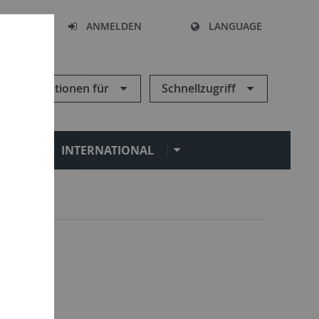
HEN
ANMELDEN
LANGUAGE
Informationen für
Schnellzugriff
N
INTERNATIONAL