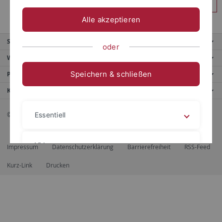
Anmelden
Alle akzeptieren
Service
oder
Weitere Angebote
Speichern & schließen
Portale
Kontaktinfo
© 2026 Eberhard Karls Universität Tübingen, Tübingen
Essentiell
Videos
Impressum
Datenschutzerklärung
Barrierefreiheit
RSS-Feed
Kurz-Link
Drucken
Impressum
Datenschutzerklärung