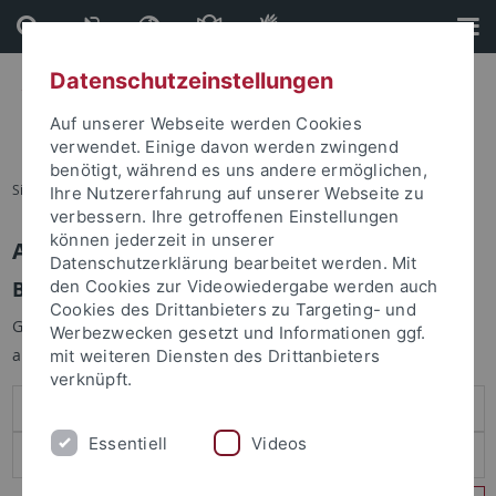
Direkt
Direkt
zum
zur
Inhalt
Fußleiste
Datenschutzeinstellungen
Auf unserer Webseite werden Cookies
verwendet. Einige davon werden zwingend
benötigt, während es uns andere ermöglichen,
Sie sind hier:
Startseite
Ihre Nutzererfahrung auf unserer Webseite zu
verbessern. Ihre getroffenen Einstellungen
können jederzeit in unserer
Anmelden
Datenschutzerklärung bearbeitet werden. Mit
Benutzeranmeldung
den Cookies zur Videowiedergabe werden auch
Cookies des Drittanbieters zu Targeting- und
Geben Sie Ihren Benutzernamen und Ihr Passwort an um sich
Werbezwecken gesetzt und Informationen ggf.
anzumelden:
mit weiteren Diensten des Drittanbieters
verknüpft.
Essentiell
Videos