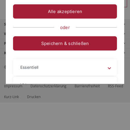
Anmelden
Alle akzeptieren
Service
oder
Weitere Angebote
Speichern & schließen
Portale
Kontaktinfo
© 2026 Eberhard Karls Universität Tübingen, Tübingen
Essentiell
Videos
Impressum
Datenschutzerklärung
Barrierefreiheit
RSS-Feed
Kurz-Link
Drucken
Impressum
Datenschutzerklärung