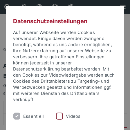
Direkt
Direkt
zum
zur
Inhalt
Fußleiste
Datenschutzeinstellungen
Auf unserer Webseite werden Cookies
verwendet. Einige davon werden zwingend
benötigt, während es uns andere ermöglichen,
Sie sind hier:
Startseite
Ihre Nutzererfahrung auf unserer Webseite zu
verbessern. Ihre getroffenen Einstellungen
können jederzeit in unserer
Anmelden
Datenschutzerklärung bearbeitet werden. Mit
Benutzeranmeldung
den Cookies zur Videowiedergabe werden auch
Cookies des Drittanbieters zu Targeting- und
Geben Sie Ihren Benutzernamen und Ihr Passwort an um sich
Werbezwecken gesetzt und Informationen ggf.
anzumelden:
mit weiteren Diensten des Drittanbieters
verknüpft.
Essentiell
Videos