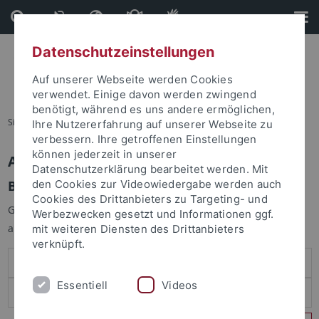
Direkt
Direkt
zum
zur
Inhalt
Fußleiste
Datenschutzeinstellungen
Auf unserer Webseite werden Cookies
verwendet. Einige davon werden zwingend
benötigt, während es uns andere ermöglichen,
Sie sind hier:
Startseite
Ihre Nutzererfahrung auf unserer Webseite zu
verbessern. Ihre getroffenen Einstellungen
können jederzeit in unserer
Anmelden
Datenschutzerklärung bearbeitet werden. Mit
Benutzeranmeldung
den Cookies zur Videowiedergabe werden auch
Cookies des Drittanbieters zu Targeting- und
Geben Sie Ihren Benutzernamen und Ihr Passwort an um sich
Werbezwecken gesetzt und Informationen ggf.
anzumelden:
mit weiteren Diensten des Drittanbieters
verknüpft.
Essentiell
Videos