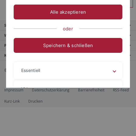
Anmelden
Alle akzeptieren
Service
oder
Weitere Angebote
Speichern & schließen
Portale
Kontaktinfo
© 2026 Eberhard Karls Universität Tübingen, Tübingen
Essentiell
Videos
Impressum
Datenschutzerklärung
Barrierefreiheit
RSS-Feed
Kurz-Link
Drucken
Impressum
Datenschutzerklärung