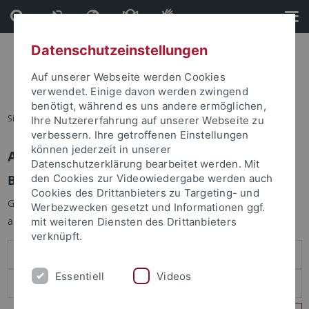
Direkt
Direkt
zum
zur
Inhalt
Fußleiste
Datenschutzeinstellungen
Auf unserer Webseite werden Cookies
verwendet. Einige davon werden zwingend
benötigt, während es uns andere ermöglichen,
Sie sind hier:
Startseite
Ihre Nutzererfahrung auf unserer Webseite zu
verbessern. Ihre getroffenen Einstellungen
können jederzeit in unserer
Anmelden
Datenschutzerklärung bearbeitet werden. Mit
Benutzeranmeldung
den Cookies zur Videowiedergabe werden auch
Cookies des Drittanbieters zu Targeting- und
Geben Sie Ihren Benutzernamen und Ihr Passwort an um sich
Werbezwecken gesetzt und Informationen ggf.
anzumelden:
mit weiteren Diensten des Drittanbieters
verknüpft.
Essentiell
Videos