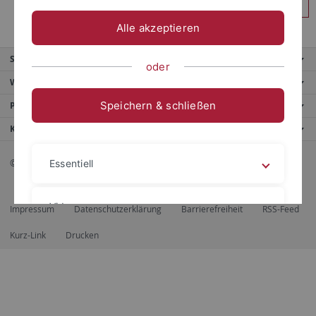
Anmelden
Alle akzeptieren
Service
oder
Weitere Angebote
Speichern & schließen
Portale
Kontaktinfo
© 2026 Eberhard Karls Universität Tübingen, Tübingen
Essentiell
Videos
Impressum
Datenschutzerklärung
Barrierefreiheit
RSS-Feed
Kurz-Link
Drucken
Impressum
Datenschutzerklärung