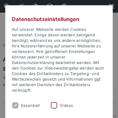
Direkt
Direkt
zum
zur
Inhalt
Fußleiste
Datenschutzeinstellungen
Auf unserer Webseite werden Cookies
verwendet. Einige davon werden zwingend
benötigt, während es uns andere ermöglichen,
Sie sind hier:
Startseite
Ihre Nutzererfahrung auf unserer Webseite zu
verbessern. Ihre getroffenen Einstellungen
können jederzeit in unserer
Anmelden
Datenschutzerklärung bearbeitet werden. Mit
Benutzeranmeldung
den Cookies zur Videowiedergabe werden auch
Cookies des Drittanbieters zu Targeting- und
Geben Sie Ihren Benutzernamen und Ihr Passwort an um sich
Werbezwecken gesetzt und Informationen ggf.
anzumelden:
mit weiteren Diensten des Drittanbieters
verknüpft.
Essentiell
Videos