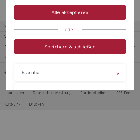
Anmelden
Alle akzeptieren
Service
oder
Weitere Angebote
Speichern & schließen
Portale
Kontaktinfo
© 2026 Eberhard Karls Universität Tübingen, Tübingen
Essentiell
Videos
Impressum
Datenschutzerklärung
Barrierefreiheit
RSS-Feed
Kurz-Link
Drucken
Impressum
Datenschutzerklärung