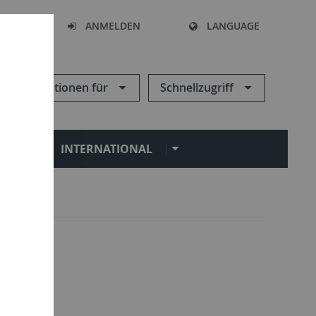
HEN
ANMELDEN
LANGUAGE
Informationen für
Schnellzugriff
N
INTERNATIONAL