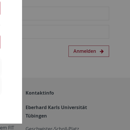
Anmelden
Kontaktinfo
Eberhard Karls Universität
Tübingen
em FIT
Geschwister-Scholl-Platz