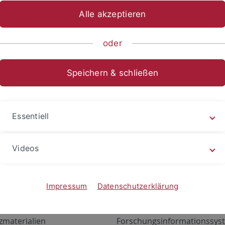
Alle akzeptieren
oder
Speichern & schließen
Essentiell
Videos
Angebote
Portale
zustand Netzwerk
ALMA
Impressum
Datenschutzerklärung
gen
Exchange Mail (OWA)
zmaterialien
Forschungsinformationssyst