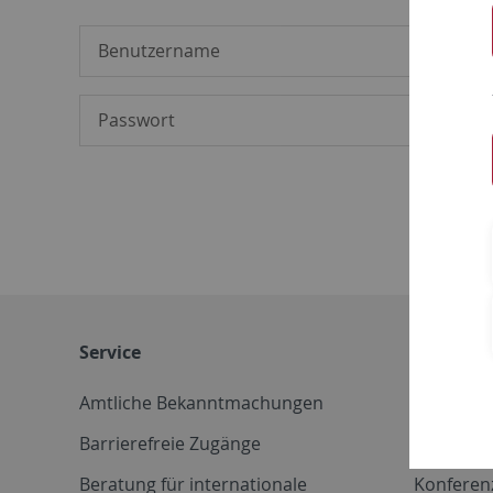
Service
Weitere 
Amtliche Bekanntmachungen
Betriebs
Barrierefreie Zugänge
CD-Vorla
Beratung für internationale
Konferen