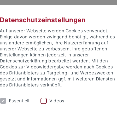
RACHE
UNI A-Z
KONTAKT
SUC
Datenschutzeinstellungen
Auf unserer Webseite werden Cookies verwendet.
Einige davon werden zwingend benötigt, während es
uns andere ermöglichen, Ihre Nutzererfahrung auf
unserer Webseite zu verbessern. Ihre getroffenen
TUDIUM
Einstellungen können jederzeit in unserer
FORSCHUNG
EINRICHTUNGE
Datenschutzerklärung bearbeitet werden. Mit den
Cookies zur Videowiedergabe werden auch Cookies
des Drittanbieters zu Targeting- und Werbezwecken
gesetzt und Informationen ggf. mit weiteren Diensten
des Drittanbieters verknüpft.
Essentiell
Videos
t an um sich anzumelden: