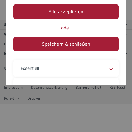
Anmelden
Alle akzeptieren
Service
oder
Weitere Angebote
Speichern & schließen
Portale
Kontaktinfo
© 2026 Eberhard Karls Universität Tübingen, Tübingen
Essentiell
Videos
Impressum
Datenschutzerklärung
Barrierefreiheit
RSS-Feed
Kurz-Link
Drucken
Impressum
Datenschutzerklärung