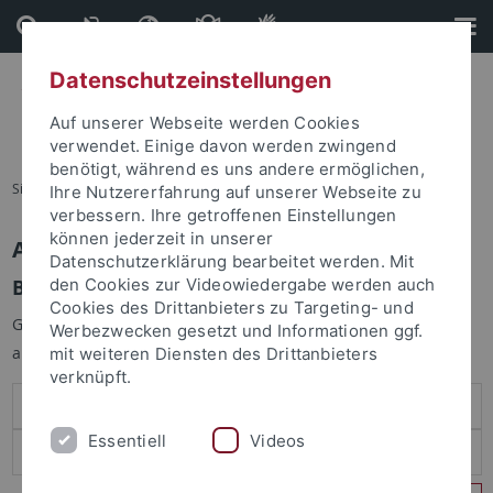
Direkt
Direkt
zum
zur
Inhalt
Fußleiste
Datenschutzeinstellungen
Auf unserer Webseite werden Cookies
verwendet. Einige davon werden zwingend
benötigt, während es uns andere ermöglichen,
Sie sind hier:
Startseite
Ihre Nutzererfahrung auf unserer Webseite zu
verbessern. Ihre getroffenen Einstellungen
können jederzeit in unserer
Anmelden
Datenschutzerklärung bearbeitet werden. Mit
Benutzeranmeldung
den Cookies zur Videowiedergabe werden auch
Cookies des Drittanbieters zu Targeting- und
Geben Sie Ihren Benutzernamen und Ihr Passwort an um sich
Werbezwecken gesetzt und Informationen ggf.
anzumelden:
mit weiteren Diensten des Drittanbieters
verknüpft.
Essentiell
Videos