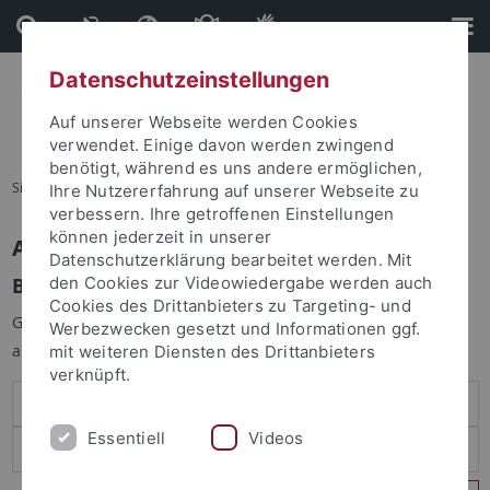
Direkt
Direkt
zum
zur
Inhalt
Fußleiste
Datenschutzeinstellungen
Auf unserer Webseite werden Cookies
verwendet. Einige davon werden zwingend
benötigt, während es uns andere ermöglichen,
Sie sind hier:
Startseite
Ihre Nutzererfahrung auf unserer Webseite zu
verbessern. Ihre getroffenen Einstellungen
können jederzeit in unserer
Anmelden
Datenschutzerklärung bearbeitet werden. Mit
Benutzeranmeldung
den Cookies zur Videowiedergabe werden auch
Cookies des Drittanbieters zu Targeting- und
Geben Sie Ihren Benutzernamen und Ihr Passwort an um sich
Werbezwecken gesetzt und Informationen ggf.
anzumelden:
mit weiteren Diensten des Drittanbieters
verknüpft.
Essentiell
Videos