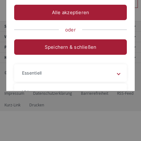
Anmelden
Alle akzeptieren
Service
oder
Weitere Angebote
Speichern & schließen
Portale
Kontaktinfo
© 2026 Eberhard Karls Universität Tübingen, Tübingen
Essentiell
Videos
Impressum
Datenschutzerklärung
Barrierefreiheit
RSS-Feed
Kurz-Link
Drucken
Impressum
Datenschutzerklärung