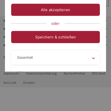
Anmelden
Alle akzeptieren
Service
oder
Weitere Angebote
Speichern & schließen
Portale
Kontaktinfo
© 2026 Eberhard Karls Universität Tübingen, Tübingen
Essentiell
Videos
Impressum
Datenschutzerklärung
Barrierefreiheit
RSS-Feed
Kurz-Link
Drucken
Impressum
Datenschutzerklärung