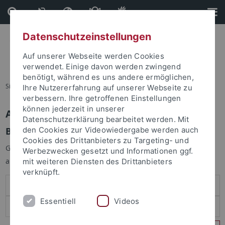
Direkt
Direkt
zum
zur
Inhalt
Fußleiste
Datenschutzeinstellungen
Auf unserer Webseite werden Cookies
verwendet. Einige davon werden zwingend
benötigt, während es uns andere ermöglichen,
Sie sind hier:
Startseite
Ihre Nutzererfahrung auf unserer Webseite zu
verbessern. Ihre getroffenen Einstellungen
können jederzeit in unserer
Anmelden
Datenschutzerklärung bearbeitet werden. Mit
Benutzeranmeldung
den Cookies zur Videowiedergabe werden auch
Cookies des Drittanbieters zu Targeting- und
Geben Sie Ihren Benutzernamen und Ihr Passwort an um sich
Werbezwecken gesetzt und Informationen ggf.
anzumelden:
mit weiteren Diensten des Drittanbieters
verknüpft.
Essentiell
Videos