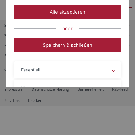
Anmelden
Alle akzeptieren
Service
oder
Weitere Angebote
Speichern & schließen
Portale
Kontaktinfo
© 2026 Eberhard Karls Universität Tübingen, Tübingen
Essentiell
Videos
Impressum
Datenschutzerklärung
Barrierefreiheit
RSS-Feed
Kurz-Link
Drucken
Impressum
Datenschutzerklärung