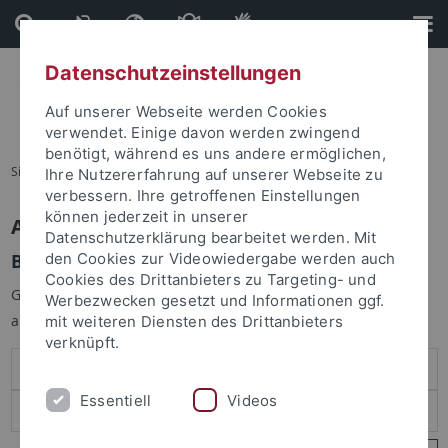
Direkt
Direkt
zum
zur
Inhalt
Fußleiste
Datenschutzeinstellungen
Auf unserer Webseite werden Cookies
verwendet. Einige davon werden zwingend
benötigt, während es uns andere ermöglichen,
Sie sind hier:
Startseite
Ihre Nutzererfahrung auf unserer Webseite zu
verbessern. Ihre getroffenen Einstellungen
können jederzeit in unserer
Anmelden
Datenschutzerklärung bearbeitet werden. Mit
Benutzeranmeldung
den Cookies zur Videowiedergabe werden auch
Cookies des Drittanbieters zu Targeting- und
Geben Sie Ihren Benutzernamen und Ihr Passwort an um sich
Werbezwecken gesetzt und Informationen ggf.
anzumelden:
mit weiteren Diensten des Drittanbieters
verknüpft.
Essentiell
Videos