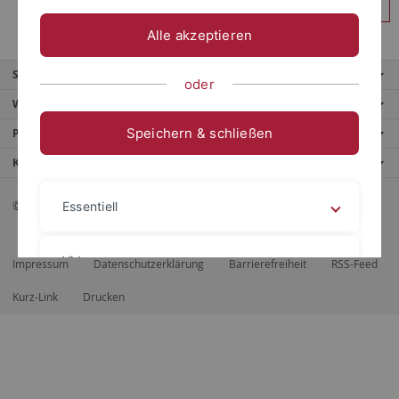
Anmelden
Alle akzeptieren
Service
oder
Weitere Angebote
Speichern & schließen
Portale
Kontaktinfo
© 2026 Eberhard Karls Universität Tübingen, Tübingen
Essentiell
Videos
Impressum
Datenschutzerklärung
Barrierefreiheit
RSS-Feed
Kurz-Link
Drucken
Impressum
Datenschutzerklärung