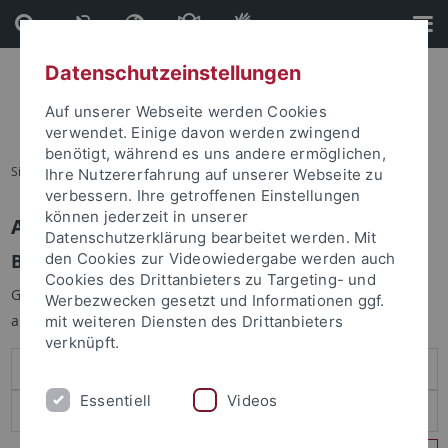
Direkt
Direkt
zum
zur
Inhalt
Fußleiste
Datenschutzeinstellungen
Auf unserer Webseite werden Cookies
verwendet. Einige davon werden zwingend
benötigt, während es uns andere ermöglichen,
Sie sind hier:
Startseite
Ihre Nutzererfahrung auf unserer Webseite zu
verbessern. Ihre getroffenen Einstellungen
können jederzeit in unserer
Anmelden
Datenschutzerklärung bearbeitet werden. Mit
Benutzeranmeldung
den Cookies zur Videowiedergabe werden auch
Cookies des Drittanbieters zu Targeting- und
Geben Sie Ihren Benutzernamen und Ihr Passwort an um sich
Werbezwecken gesetzt und Informationen ggf.
anzumelden:
mit weiteren Diensten des Drittanbieters
verknüpft.
Essentiell
Videos