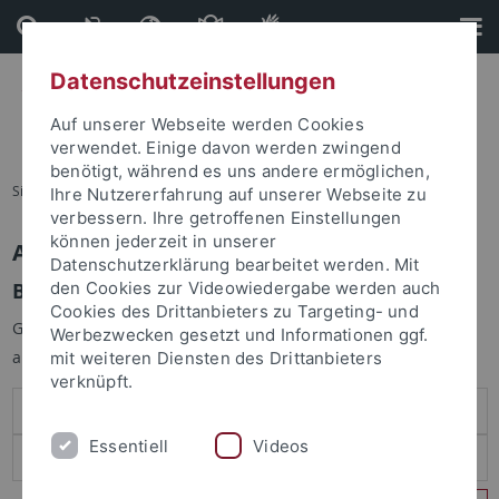
Direkt
Direkt
zum
zur
Inhalt
Fußleiste
Datenschutzeinstellungen
Auf unserer Webseite werden Cookies
verwendet. Einige davon werden zwingend
benötigt, während es uns andere ermöglichen,
Sie sind hier:
Startseite
Ihre Nutzererfahrung auf unserer Webseite zu
verbessern. Ihre getroffenen Einstellungen
können jederzeit in unserer
Anmelden
Datenschutzerklärung bearbeitet werden. Mit
Benutzeranmeldung
den Cookies zur Videowiedergabe werden auch
Cookies des Drittanbieters zu Targeting- und
Geben Sie Ihren Benutzernamen und Ihr Passwort an um sich
Werbezwecken gesetzt und Informationen ggf.
anzumelden:
mit weiteren Diensten des Drittanbieters
verknüpft.
Essentiell
Videos