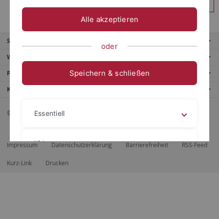
Anmelden
Alle akzeptieren
Service
oder
Weitere Angebote
Speichern & schließen
Portale
Kontaktinfo
© 2026 Eberhard Karls Universität Tübingen, Tübingen
Essentiell
Videos
Impressum
Datenschutzerklärung
Barrierefreiheit
RSS-Feed
Kurz-Link
Drucken
Impressum
Datenschutzerklärung